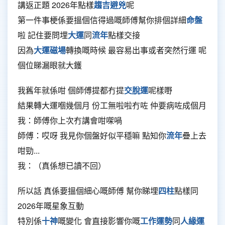
講返正題 2026年點樣
趨吉避兇
呢
第一件事梗係要搵個信得過嘅師傅幫你排個詳細
命盤
啦 記住要問埋
大運
同
流年
點樣交接
因為
大運磁場
轉換嘅時候 最容易出事或者突然行運 呢
個位睇漏眼就大鑊
我舊年就係咁 個師傅提都冇提
交脫運
呢樣嘢
結果轉大運嗰幾個月 份工無啦啦冇咗 仲要病咗成個月
我：師傅你上次冇講會咁㗎喎
師傅：哎呀 我見你個盤好似平穩嘛 點知你
流年
疊上去
咁勁...
我：（真係想已讀不回）
所以話 真係要搵個細心嘅師傅 幫你睇埋
四柱
點樣同
2026年嘅星象互動
特別係
十神
嘅變化 會直接影響你嘅
工作運勢
同
人緣運