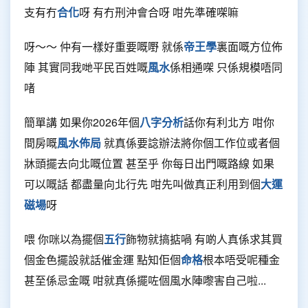
支有冇
合化
呀 有冇刑沖會合呀 咁先準確㗎嘛
呀～～ 仲有一樣好重要嘅嘢 就係
帝王學
裏面嘅方位佈
陣 其實同我哋平民百姓嘅
風水
係相通㗎 只係規模唔同
啫
簡單講 如果你2026年個
八字分析
話你有利北方 咁你
間房嘅
風水佈局
就真係要諗辦法將你個工作位或者個
牀頭擺去向北嘅位置 甚至乎 你每日出門嘅路線 如果
可以嘅話 都盡量向北行先 咁先叫做真正利用到個
大運
磁場
呀
喂 你咪以為擺個
五行
飾物就搞掂喎 有啲人真係求其買
個金色擺設就話催金運 點知佢個
命格
根本唔受呢種金
甚至係忌金嘅 咁就真係擺咗個風水陣嚟害自己啦...