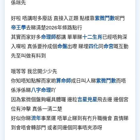
係咪先
好啦 唔講咁多廢話 直接入正題 點樣靠
紫微鬥數
呢門
帝王學
去睇清楚2026年條路點行
其實而家好多
命理師
都講 單單睇
十二生肖
已經唔夠深
入㗎啦 真係要拎成個
命盤
出嚟 睇埋
四化
同
命宮
嘅互動
先至叫做有料到
哦等等 我岔開少少先
你知唔知點解而家啲
算命師
成日叫人睇
紫微鬥數
而唔
係淨係睇
八字命理
吖
因為紫微個盤夠曬具體囉 邊粒
吉星兇星
飛去邊 邊個宮
位有沖擊 真係一清二楚
好似你睇
流年
事業運 唔單止睇到有冇升職機會 直情睇
到會唔會轉部門 或者同邊個同事唔夾添呀