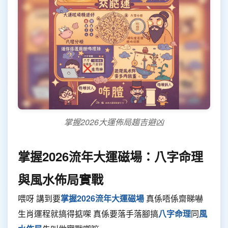
掌握2026大運佈局趨吉避凶
掌握2026流年大運磁場：八字命理
與風水佈局實戰
喂呀 講到要
掌握2026流年大運磁場
真係唔係齋睇嚇
生肖運程就搞得掂㗎 真係要落手落腳搞
八字命理
同
風