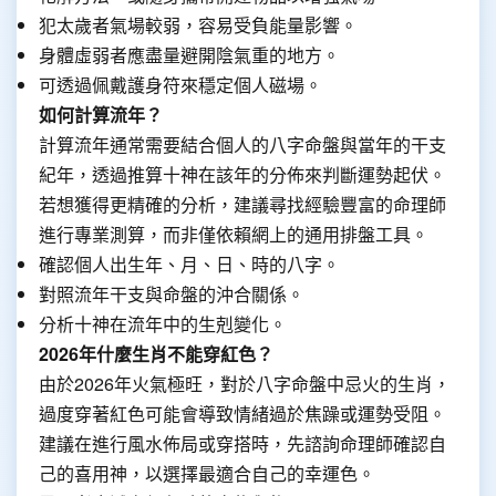
犯太歲者氣場較弱，容易受負能量影響。
身體虛弱者應盡量避開陰氣重的地方。
可透過佩戴護身符來穩定個人磁場。
如何計算流年？
計算流年通常需要結合個人的八字命盤與當年的干支
紀年，透過推算十神在該年的分佈來判斷運勢起伏。
若想獲得更精確的分析，建議尋找經驗豐富的命理師
進行專業測算，而非僅依賴網上的通用排盤工具。
確認個人出生年、月、日、時的八字。
對照流年干支與命盤的沖合關係。
分析十神在流年中的生剋變化。
2026年什麼生肖不能穿紅色？
由於2026年火氣極旺，對於八字命盤中忌火的生肖，
過度穿著紅色可能會導致情緒過於焦躁或運勢受阻。
建議在進行風水佈局或穿搭時，先諮詢命理師確認自
己的喜用神，以選擇最適合自己的幸運色。