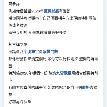
齊參詳
例如你個盤話2026年
感情狀態
有變動
咁你同時可以觀察下自己個面相有冇出現啲特別嘅氣
色或者紋路
兩邊互相對照 個準確度會高好多㗎
其實講到尾
無論係
八字測算
定係
紫微鬥數
都係想幫你睇清楚個局 等你可以行快兩步 避開啲坑渠
蓋
特別係2026年呢個年份 聽講
九宮飛星
嘅組合都幾特別
下
有啲方位真係唔講得笑 如果唔配合返自己個
命格
去調
整
好容易踩屎㗎