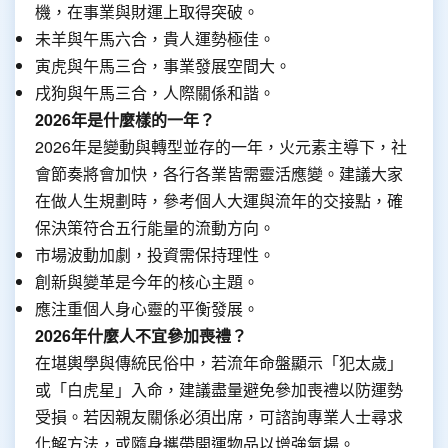
機，在事業與財運上取得突破。
未羊與午馬六合，貴人運勢極佳。
寅虎與午馬三合，事業發展空間大。
戌狗與午馬三合，人際關係和諧。
2026年是什麼樣的一年？
2026年是變動與轉型並存的一年，火元素主導下，社
會節奏將會加快，各行各業皆需靈活應變。建議大家
在做人生規劃時，參考個人大運與流年的交接點，確
保決策符合五行能量的流動方向。
市場波動加劇，投資需保持理性。
創新與變革是今年的核心主題。
應注重個人身心靈的平衡發展。
2026年什麼人不宜參加喪禮？
在堪輿學與傳統民俗中，若流年命盤顯示「犯太歲」
或「白虎星」入命，建議盡量避免參加喪禮以防運勢
受損。若因親友關係必須出席，可諮詢專業人士尋求
化解方法，或隨身攜帶開運物品以增強氣場。