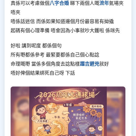
真係可以考慮做個
八字合婚
睇下兩個人嘅
流年
氣場夾
唔夾
唔係話迷信 而係如果知道邊個月份最容易有拗撬
起碼有個心理準備 唔會因為小事就吵大鑊啦 係咪先
好啦 講到呢度 都係個句
所有嘢都係參考 最緊要都係自己個心點諗
命理嘅嘢 當係多個角度去諗點樣
趨吉避兇
就好
唔好俾個結果綁死自己呀 下話