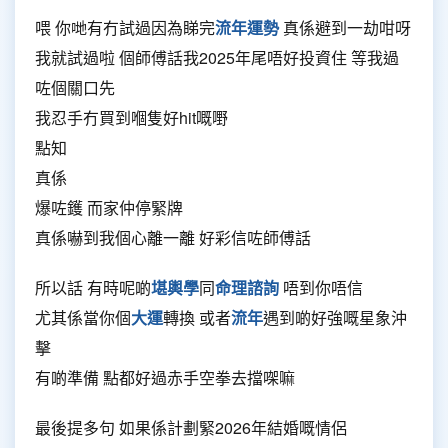
喂 你哋有冇試過因為睇完
流年運勢
真係避到一劫咁呀
我就試過啦 個師傅話我2025年尾唔好投資住 等我過
咗個關口先
我忍手冇買到嗰隻好hit嘅嘢
點知
真係
爆咗鑊 而家仲停緊牌
真係嚇到我個心離一離 好彩信咗師傅話
所以話 有時呢啲
堪輿學
同
命理諮詢
唔到你唔信
尤其係當你個
大運
轉換 或者
流年
遇到啲好強嘅星象沖
擊
有啲準備 點都好過赤手空拳去擋㗎嘛
最後提多句 如果係計劃緊2026年結婚嘅情侶