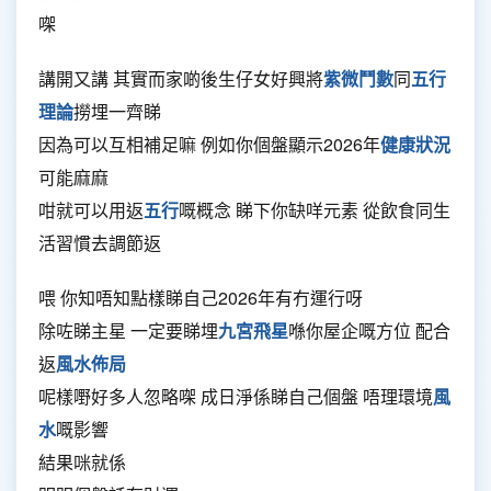
㗎
講開又講 其實而家啲後生仔女好興將
紫微鬥數
同
五行
理論
撈埋一齊睇
因為可以互相補足嘛 例如你個盤顯示2026年
健康狀況
可能麻麻
咁就可以用返
五行
嘅概念 睇下你缺咩元素 從飲食同生
活習慣去調節返
喂 你知唔知點樣睇自己2026年有冇運行呀
除咗睇主星 一定要睇埋
九宮飛星
喺你屋企嘅方位 配合
返
風水佈局
呢樣嘢好多人忽略㗎 成日淨係睇自己個盤 唔理環境
風
水
嘅影響
結果咪就係