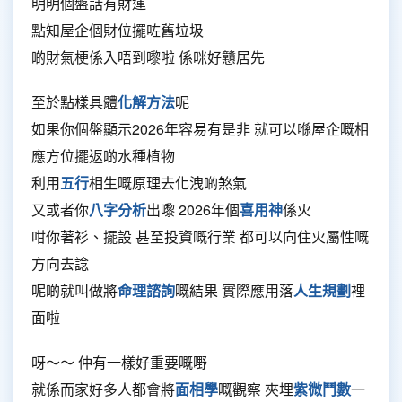
明明個盤話有財運
點知屋企個財位擺咗舊垃圾
啲財氣梗係入唔到嚟啦 係咪好戇居先
至於點樣具體
化解方法
呢
如果你個盤顯示2026年容易有是非 就可以喺屋企嘅相
應方位擺返啲水種植物
利用
五行
相生嘅原理去化洩啲煞氣
又或者你
八字分析
出嚟 2026年個
喜用神
係火
咁你著衫、擺設 甚至投資嘅行業 都可以向住火屬性嘅
方向去諗
呢啲就叫做將
命理諮詢
嘅結果 實際應用落
人生規劃
裡
面啦
呀～～ 仲有一樣好重要嘅嘢
就係而家好多人都會將
面相學
嘅觀察 夾埋
紫微鬥數
一