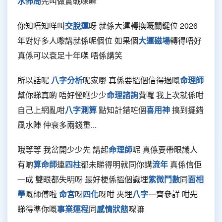
水佈局
先叫做實戰㗎嘛
你知唔知咩叫
交脫運
呀 就係大運轉換嘅關鍵位 2026
年對好多人嚟講就係呢個位 如果個
大運磁場
轉得唔好
真係可以衰足十年㗎 唔係講笑
所以話呢
八字分析
呢家嘢 真係要搵個信得過嘅
命理師
幫你睇真啲 唔好慳嗰少少
命理諮詢
費囉 我上次就係咁
自己上網亂咁
八字測算
點知計錯咗個
喜用神
搞到擺錯
風水陣 仲衰多兩錢重...
哦等等 我岔開少少先 講起
命理師
呢 真係要帶眼識人
有啲
算命師
連
四柱
都未睇得明就同你講
流年
真係信佢
一成 雙眼都失明呀 最好梗係搵個識埋
紫微鬥數
同
面相
學
嘅師傅啦
命宮
呀
四化
呀咁 夾埋
八字
一齊參詳 咁先
睇得準你嘅
事業運程
同
感情狀態
㗎嘛