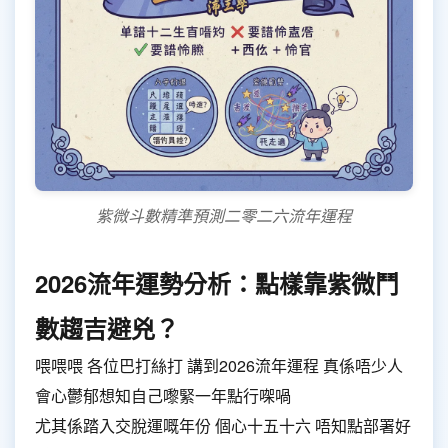
紫微斗數精準預測二零二六流年運程
2026流年運勢分析：點樣靠紫微鬥
數趨吉避兇？
喂喂喂 各位巴打絲打 講到2026流年運程 真係唔少人
會心鬱郁想知自己嚟緊一年點行㗎喎
尤其係踏入交脫運嘅年份 個心十五十六 唔知點部署好