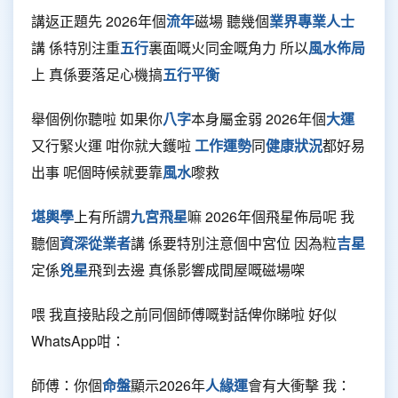
講返正題先 2026年個
流年
磁場 聽幾個
業界專業人士
講 係特別注重
五行
裏面嘅火同金嘅角力 所以
風水佈局
上 真係要落足心機搞
五行平衡
舉個例你聽啦 如果你
八字
本身屬金弱 2026年個
大運
又行緊火運 咁你就大鑊啦
工作運勢
同
健康狀況
都好易
出事 呢個時候就要靠
風水
嚟救
堪輿學
上有所謂
九宮飛星
嘛 2026年個飛星佈局呢 我
聽個
資深從業者
講 係要特別注意個中宮位 因為粒
吉星
定係
兇星
飛到去邊 真係影響成間屋嘅磁場㗎
喂 我直接貼段之前同個師傅嘅對話俾你睇啦 好似
WhatsApp咁：
師傅：你個
命盤
顯示2026年
人緣運
會有大衝擊 我：