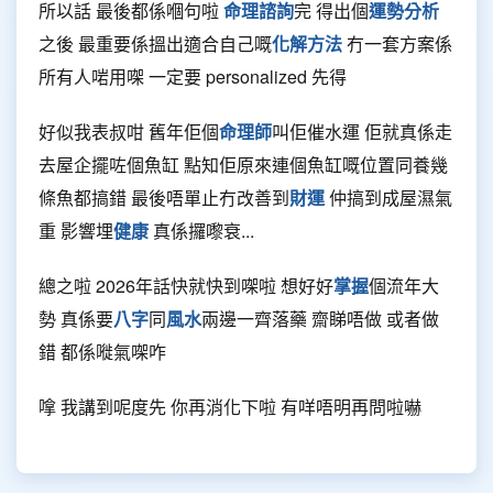
所以話 最後都係嗰句啦
命理諮詢
完 得出個
運勢分析
之後 最重要係搵出適合自己嘅
化解方法
冇一套方案係
所有人啱用㗎 一定要 personalized 先得
好似我表叔咁 舊年佢個
命理師
叫佢催水運 佢就真係走
去屋企擺咗個魚缸 點知佢原來連個魚缸嘅位置同養幾
條魚都搞錯 最後唔單止冇改善到
財運
仲搞到成屋濕氣
重 影響埋
健康
真係攞嚟衰...
總之啦 2026年話快就快到㗎啦 想好好
掌握
個流年大
勢 真係要
八字
同
風水
兩邊一齊落藥 齋睇唔做 或者做
錯 都係嘥氣㗎咋
嗱 我講到呢度先 你再消化下啦 有咩唔明再問啦嚇