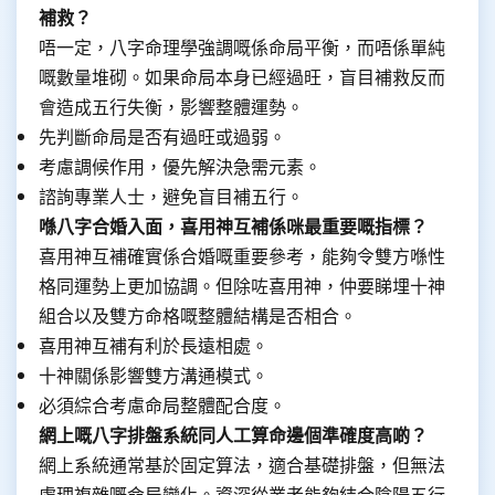
補救？
唔一定，八字命理學強調嘅係命局平衡，而唔係單純
嘅數量堆砌。如果命局本身已經過旺，盲目補救反而
會造成五行失衡，影響整體運勢。
先判斷命局是否有過旺或過弱。
考慮調候作用，優先解決急需元素。
諮詢專業人士，避免盲目補五行。
喺八字合婚入面，喜用神互補係咪最重要嘅指標？
喜用神互補確實係合婚嘅重要參考，能夠令雙方喺性
格同運勢上更加協調。但除咗喜用神，仲要睇埋十神
組合以及雙方命格嘅整體結構是否相合。
喜用神互補有利於長遠相處。
十神關係影響雙方溝通模式。
必須綜合考慮命局整體配合度。
網上嘅八字排盤系統同人工算命邊個準確度高啲？
網上系統通常基於固定算法，適合基礎排盤，但無法
處理複雜嘅命局變化。資深從業者能夠結合陰陽五行