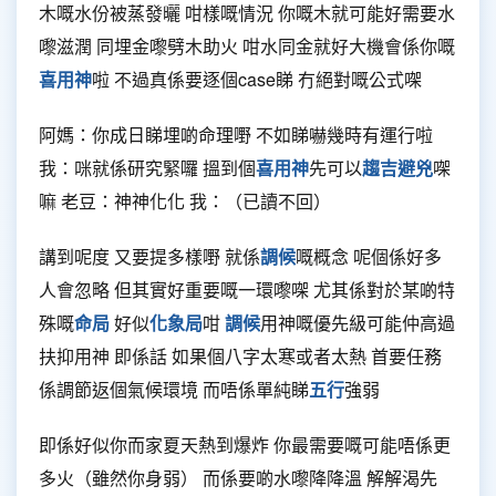
木嘅水份被蒸發曬 咁樣嘅情況 你嘅木就可能好需要水
嚟滋潤 同埋金嚟劈木助火 咁水同金就好大機會係你嘅
喜用神
啦 不過真係要逐個case睇 冇絕對嘅公式㗎
阿媽：你成日睇埋啲命理嘢 不如睇嚇幾時有運行啦
我：咪就係研究緊囉 搵到個
喜用神
先可以
趨吉避兇
㗎
嘛 老豆：神神化化 我：（已讀不回）
講到呢度 又要提多樣嘢 就係
調候
嘅概念 呢個係好多
人會忽略 但其實好重要嘅一環嚟㗎 尤其係對於某啲特
殊嘅
命局
好似
化象局
咁
調候
用神嘅優先級可能仲高過
扶抑用神 即係話 如果個八字太寒或者太熱 首要任務
係調節返個氣候環境 而唔係單純睇
五行
強弱
即係好似你而家夏天熱到爆炸 你最需要嘅可能唔係更
多火（雖然你身弱） 而係要啲水嚟降降溫 解解渴先