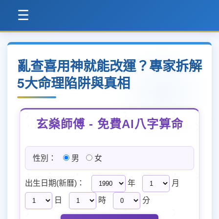
☰
亂查喜用神就能改運？專家拆解
5大命理陷阱與真相
玄燊師傅 - 免費AI八字算命
性別：
男
女
出生日期(新曆)：
年
月
日
時
分