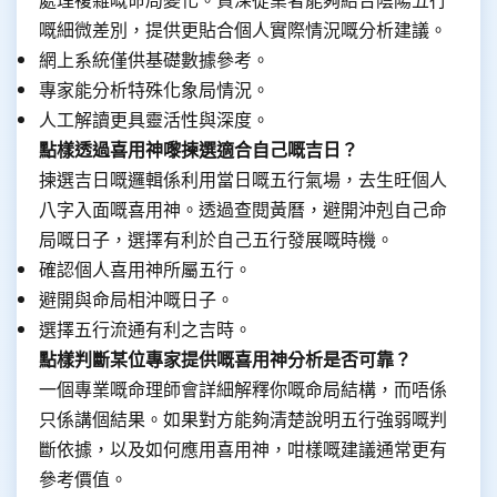
嘅細微差別，提供更貼合個人實際情況嘅分析建議。
網上系統僅供基礎數據參考。
專家能分析特殊化象局情況。
人工解讀更具靈活性與深度。
點樣透過喜用神嚟揀選適合自己嘅吉日？
揀選吉日嘅邏輯係利用當日嘅五行氣場，去生旺個人
八字入面嘅喜用神。透過查閱黃曆，避開沖剋自己命
局嘅日子，選擇有利於自己五行發展嘅時機。
確認個人喜用神所屬五行。
避開與命局相沖嘅日子。
選擇五行流通有利之吉時。
點樣判斷某位專家提供嘅喜用神分析是否可靠？
一個專業嘅命理師會詳細解釋你嘅命局結構，而唔係
只係講個結果。如果對方能夠清楚說明五行強弱嘅判
斷依據，以及如何應用喜用神，咁樣嘅建議通常更有
參考價值。