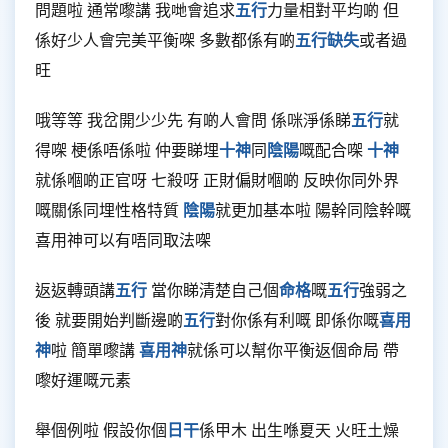
問題啦 通常嚟講 我哋會追求
五行
力量相對平均啲 但
係好少人會完美平衡㗎 多數都係有啲
五行缺失
或者過
旺
哦等等 我岔開少少先 有啲人會問 係咪淨係睇
五行
就
得㗎 梗係唔係啦 仲要睇埋
十神
同
陰陽
嘅配合㗎
十神
就係嗰啲正官呀 七殺呀 正財偏財嗰啲 反映你同外界
嘅關係同埋性格特質
陰陽
就更加基本啦 陽幹同陰幹嘅
喜用神可以有唔同取法㗎
返返轉頭講
五行
當你睇清楚自己個
命格
嘅
五行
強弱之
後 就要開始判斷邊啲
五行
對你係有利嘅 即係你嘅
喜用
神
啦 簡單嚟講
喜用神
就係可以幫你平衡返個命局 帶
嚟好運嘅元素
舉個例啦 假設你個
日干
係甲木 出生喺夏天 火旺土燥