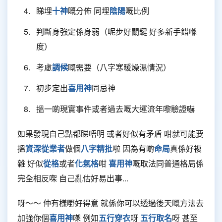
睇埋
十神
嘅分佈 同埋
陰陽
嘅比例
判斷身強定係身弱（呢步好關鍵 好多新手錯喺
度）
考慮
調候
嘅需要（八字寒暖燥濕情況）
初步定出
喜用神
同忌神
搵一啲現實事件或者過去嘅大運流年嚟驗證嚇
如果發現自己點都睇唔明 或者好似有矛盾 咁就可能要
搵
資深從業者
做個
八字精批
啦 因為有啲
命局
真係好複
雜 好似
從格
或者
化氣格
咁
喜用神
嘅取法同普通格局係
完全相反㗎 自己亂估好易出事...
呀～～ 仲有樣嘢好得意 就係你可以透過後天嘅方法去
加強你個
喜用神
㗎 例如
五行穿衣
呀
五行取名
呀 甚至