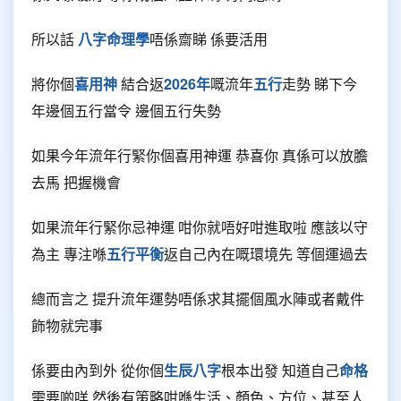
所以話
八字命理學
唔係齋睇 係要活用
將你個
喜用神
結合返
2026年
嘅流年
五行
走勢 睇下今
年邊個五行當令 邊個五行失勢
如果今年流年行緊你個喜用神運 恭喜你 真係可以放膽
去馬 把握機會
如果流年行緊你忌神運 咁你就唔好咁進取啦 應該以守
為主 專注喺
五行平衡
返自己內在嘅環境先 等個運過去
總而言之 提升流年運勢唔係求其擺個風水陣或者戴件
飾物就完事
係要由內到外 從你個
生辰八字
根本出發 知道自己
命格
需要啲咩 然後有策略咁喺生活、顏色、方位、甚至人