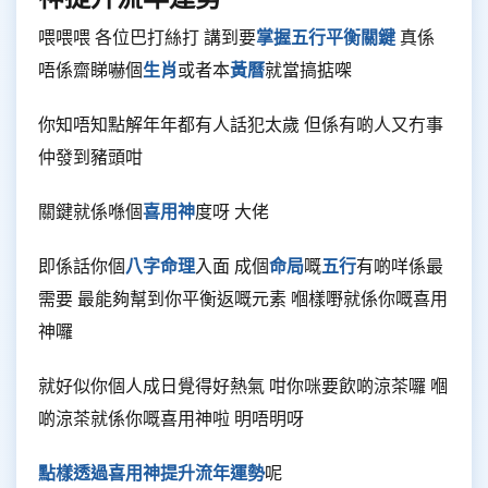
喂喂喂 各位巴打絲打 講到要
掌握五行平衡關鍵
真係
唔係齋睇嚇個
生肖
或者本
黃曆
就當搞掂㗎
你知唔知點解年年都有人話犯太歲 但係有啲人又冇事
仲發到豬頭咁
關鍵就係喺個
喜用神
度呀 大佬
即係話你個
八字命理
入面 成個
命局
嘅
五行
有啲咩係最
需要 最能夠幫到你平衡返嘅元素 嗰樣嘢就係你嘅喜用
神囉
就好似你個人成日覺得好熱氣 咁你咪要飲啲涼茶囉 嗰
啲涼茶就係你嘅喜用神啦 明唔明呀
點樣透過喜用神提升流年運勢
呢