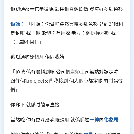
佢初頭都半信半疑㗎 跟住佢真係照做 買咗好多紅色衫
佢話：
「阿媽：你做咩突然買咁多紅色衫 著到好似利
是封咁 我：你咪理啦 有用㗎 老豆：係咪撞邪呀 我：
（已讀不回）」
點知過咗幾個月 佢同我講
「頂 真係有啲料到喎 公司個麻煩上司無端端調走咗
跟住個新project又俾我接到 個人個心都定啲 冇咁易忟
憎」
你睇下 就係咁簡單直接
當然啦 仲有更深層次嘅應用 就係睇埋
十神
同
化象局