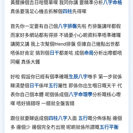
黃曆揀個吉日咁簡單㗎 我同你講 要精準分析
八字命格
真係要落足心機去拆解個
四柱
先得㗎
首先你一定要有自己個
八字排盤
先啦 冇排盤講咩都假
而家好多網站都有得排 不過要小心啲資料準唔準確囉
講開又講 我上次幫個friend排盤 佢連自己幾點出世都
唔係好肯定 搞到個
日干
都差咗 成個
命局
分析出嚟都唔
同曬 真係大鑊
好啦 假設你已經有個準確嘅
生辰八字
喺手 第一步就係
睇清楚個
日干
係咩
五行
屬性 即係你出生嗰日嘅天干 代
表你自己個本體 呢個係成個
八字命理學
分析嘅核心嚟
㗎 唔好搞錯呀 一錯就全盤皆錯
跟住就要睇返成個
四柱八字
入面
五行
嘅分佈係點 邊個
多 邊個少 邊個完全冇出現 呢啲就係所謂嘅
五行平衡