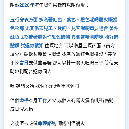
咁你
2026年
流年嘅佈局就可以咁做啦：
五行穿衣
方面 多啲著紅色、紫色、橙色呢啲屬火嘅顏
色衫褲 尤其係去見工、簽約、見客呢啲重要場合 著件
紅色底衫或者戴返件紅色飾物 真係會唔同啲㗎 唔好問
點解 試過你就知
住嘅地方 可以喺屋企嘅南面（南方
屬火）擺盞長期著住嘅燈 或者放啲紅色嘅擺設 * 甚至
乎揀
吉日
去做重要嘢 都可以揀一啲火旺嘅日子 等個天
時地利配合返你個人
喂 講開又講 我個friend舊年就係咁
佢個
命格
本身
五行
欠火 成個人冇曬火氣 做嘢冇衝勁
成日俾人恰
之後佢去咗做
命理諮詢
師傅叫佢補火