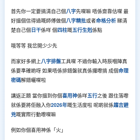
首先你一定要搞清自己個
八字
先㗎嘛 唔係齋靠估㗎 最
好搵個信得過嘅師傅做個
八字精批
或者
命格分析
睇清
楚自己個
日干
係咩 個
四柱
嘅
五行生剋
係點
哦等等 我岔開少少先
而家好多網上
八字排盤
工具㗎 不過你輸入時辰嗰陣真
係要準確啲呀 如果唔係排錯盤就真係攞嚟搞 成個
命理
密碼
解錯曬㗎啦
講返正題 當你搵到你個
喜用神
係咩
五行
之後 跟住落嚟
就係要將佢融入你
2026年
嘅生活度啦 呢啲就係
趨吉避
兇
嘅實際行動嚟㗎嘛
例如你個喜用神係「火」