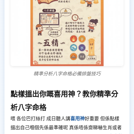
精準分析八字命格必備排盤技巧
點樣搵出你嘅喜用神？教你精準分
析八字命格
喂 各位巴打絲打 成日聽人講
喜用神
好重要 但係點樣
搵出自己嗰個先係最準確呢 真係唔係齋睇嚇生肖或者