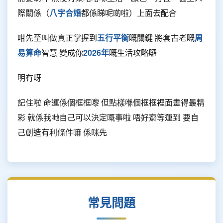
際關係（
八字合婚
都係睇呢啲啦）上面去配合
咁先至叫做真正掌握到
五行平衡
嘅關鍵 將套古老嘅
周
易算命
智慧 變成你
2026年
嘅生活攻略囉
明冇呀
記住啦 命運係個框框嚟 但點樣喺個框框裡面畫得最精
彩 就係我哋自己可以決定嘅事啦 唔好齋等運到 要自
己創造有利條件嘛 係咪先
常見問題