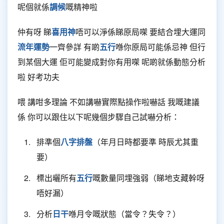
呢個就係
調候
嘅精神啦
仲有呀 睇
喜用神
唔可以淨係睇原局㗎 要結合埋大運同
流年運勢
一齊參詳 有啲
五行
喺你原局可能係忌神 但行
到某個大運 佢可能變成對你有用㗎 呢啲就係動態分析
啦 好考功夫
喂 講咁多理論 不如講嚇實際點操作啦嚇話 我嘅建議
係 你可以跟住以下呢幾個步驟自己試嚇分析：
排準個
八字排盤
（年月日時都要準 時辰尤其重
要）
標出曬所有
五行
嘅數量同埋強弱（睇地支藏幹呀
唔好漏）
分析
日干
喺月令嘅狀態（當令？失令？）