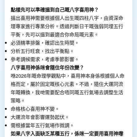
點樣先可以準確搵到自己嘅八字喜用神？
搵出喜用神需要根據個人出生嘅四柱八字，由資深命
理專家進行專業分析。透過判斷日干嘅強弱同埋五行
平衡，先可以搵到最適合你命局嘅元素。
必須精準排盤，確認出生時間。
分析五行旺衰，找出平衡點。
參考調候需求，考慮季節影響。
八字喜用神係咪會隨住年份改變？
喺2026年嘅命理學觀點中，喜用神本身係根據個人命
格而定，屬於固定嘅核心元素。不過，隨住大運同流
年嘅轉換，我哋需要配合唔同嘅五行氣場去調整生活
策略。
命格核心喜用神不變。
大運流年會影響運勢起伏。
需根據當年五行氣場作微調。
如果八字入面缺乏某種五行，係咪一定要用喜用神嚟