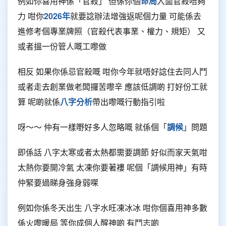
例如你喜用神係「官殺」 但係你個
命局
入面官殺唔夠
力 咁你
2026年
就要諗辦法增強返呢個力量 可能係去
進修考個專業牌照（官殺代表事業、權力、規矩） 又
或者搵一份管人嘅工嚟做
相反 如果你係忌官殺嘅 咁你今年就唔好諗住去同人鬥
或者走去創業做老闆攞苦嚟辛 應該低調啲 打好份工就
算 呢啲就係
八字分析
帶出嚟嘅行動指引啦
呀～～ 仲有一樣嘢好多人忽略嘅 就係個「
調候
」問題
即係話 八字太寒或者太熱都需要調節 好似而家天氣咁
太熱你要開冷氣 太凍你要著褸 呢個「調候用神」有時
仲緊要過睇身強身弱㗎
例如你係冬天出生 八字水旺凍冰冰 咁你個喜用神多數
係火嚟暖局 等你成個人醒神啲 有鬥志啲