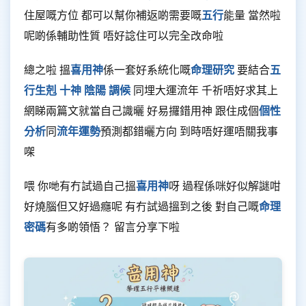
住屋嘅方位 都可以幫你補返啲需要嘅
五行
能量 當然啦
呢啲係輔助性質 唔好諗住可以完全改命啦
總之啦 搵
喜用神
係一套好系統化嘅
命理研究
要結合
五
行生剋
十神
陰陽
調候
同埋大運流年 千祈唔好求其上
網睇兩篇文就當自己識曬 好易攞錯用神 跟住成個
個性
分析
同
流年運勢
預測都錯曬方向 到時唔好運唔關我事
㗎
喂 你哋有冇試過自己搵
喜用神
呀 過程係咪好似解謎咁
好燒腦但又好過癮呢 有冇試過搵到之後 對自己嘅
命理
密碼
有多啲領悟？ 留言分享下啦