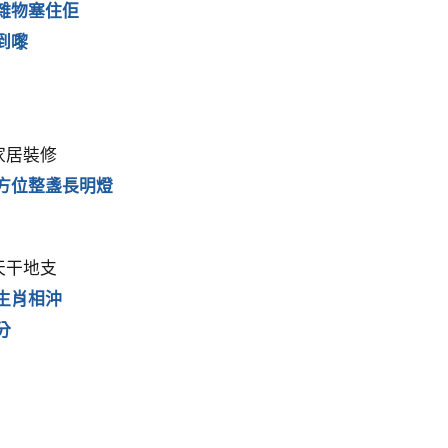
雜物塞住佢
到嚟
家居裝修
方位整盞長明燈
天干地支
生肖相沖
分