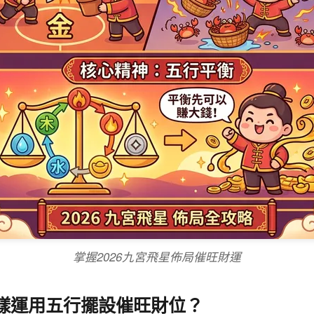
掌握2026九宮飛星佈局催旺財運
點樣運用五行擺設催旺財位？