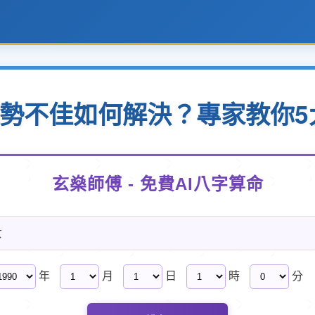
星運勢不佳如何解決？專家教你
玄燊師傅 - 免費AI八字算命
女
年
月
日
時
分