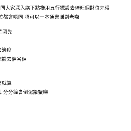
係要同大家深入講下點樣用五行擺設去催旺個財位先得
位都會唔同 唔可以一本通書睇到老㗎
星圖先
去邊度
擺設去催谷佢
度就算
 分分鐘會倒瀉籮蟹㗎