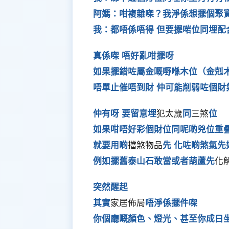
阿媽：咁複雜㗎？我淨係想擺個聚
我：都唔係唔得 但要擺啱位同埋配
真係㗎 唔好亂咁擺呀
如果擺錯咗屬金嘅嘢喺木位（金剋
唔單止催唔到財 仲可能削弱咗個財氣 
仲有呀 要留意埋
犯太歲
同
三煞
位
如果咁唔好彩個財位同呢啲兇位重
就要用啲
擋煞物品
先 化咗啲煞氣先
例如擺舊泰山石敢當或者葫蘆先
化
突然醒起
其實
家居佈局
唔淨係擺件㗎
你個廳嘅顏色、燈光、甚至你成日坐