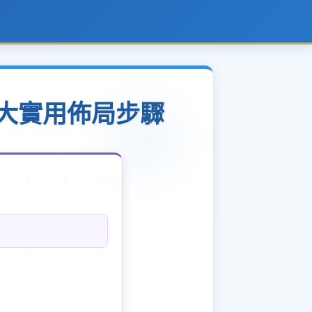
5大實用佈局步驟