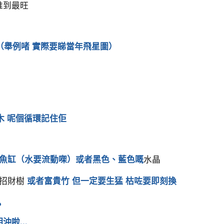
推到最旺
（舉例啫 實際要睇當年飛星圖）
木 呢個循環記住佢
小魚缸（水要流動㗎）或者黑色、藍色嘅
水晶
招財樹
或者富貴竹 但一定要生猛 枯咗要即刻換
？
啦...