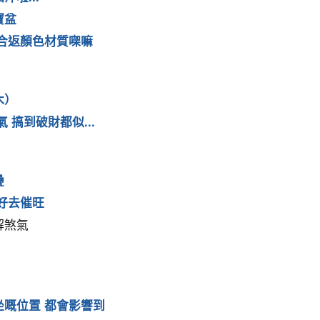
寶盆
合返顏色材質㗎嘛
木）
搞到破財都似...
疊
好去催旺
解煞氣
嘅位置 都會影響到