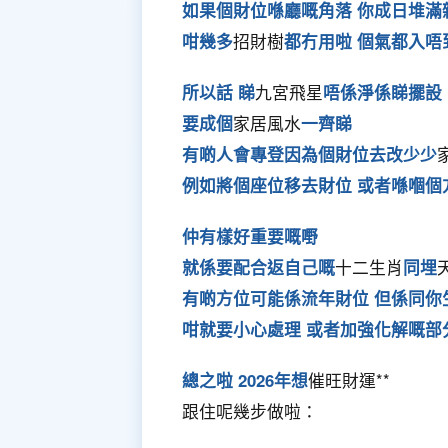
如果個財位喺廳嘅角落 你成日堆滿
咁幾多
招財樹
都冇用啦 個氣都入唔
所以話 睇
九宮飛星
唔係淨係睇擺設
要成個
家居風水
一齊睇
有啲人會專登因為個財位去改少少
例如將個座位移去財位 或者喺嗰個
仲有樣好重要嘅嘢
就係要配合返自己嘅
十二生肖
同埋
有啲方位可能係流年財位 但係同你
咁就要小心處理 或者加強化解嘅部
總之啦 2026年想
催旺財運**
跟住呢幾步做啦：