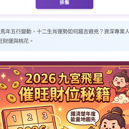
排盤
面對馬年五行變動，十二生肖運勢如何趨吉避兇？資深專業
旺財運與桃花。