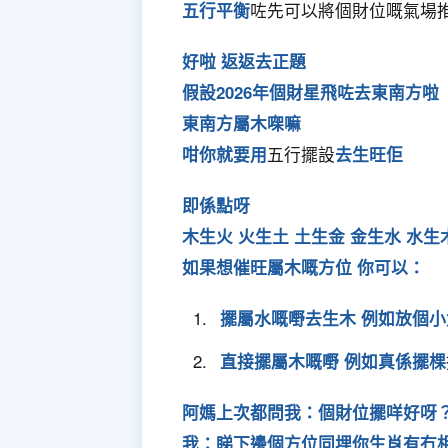
五行平衡
咗先可以將個財位嘅氣場
好啦 返返去正題
假設2026年個財星飛咗去東南方啦
東南方屬木㗎嘛
咁你就要用
五行擺設
去生旺佢
即係點呀
木生火 火生土 土生金 金生水 水生
如果想催旺屬木嘅方位 你可以：
擺屬水嘅嘢去生木 例如放個
直接擺屬木嘅嘢 例如真係擺棵
阿媽上次都問我：個財位擺咩好呀
我：睇下邊個方位同埋你生肖有冇相沖