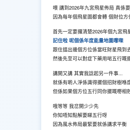
喂 講到2026年九宮飛星佈局 真
因為每年個飛星圖都會轉 個財位方
首先一定要攞清楚2026年個九宮飛
記住啦 呢個係年度能量地圖嚟㗎
跟住搵出邊個方位係當旺財星飛到
然後先至可以對症下藥用啱五行嘅
講開又講 其實我諗起另一件事...
就係有啲人淨係識得擺個招財樹喺
但係如果個方位五行同你擺嘅嘢相剋
哦等等 我岔開少少先
你知唔知點解要睇五行呀
因為風水佈局最緊要就係講求平衡