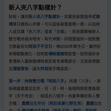
新人夾八字點樣計？
好啦，講到
新人夾八字點樣計
，其實就係整個
中式婚
禮
擇日嘅核心步驟，可以話係最重要嘅一環。以前啲
人成日講「夾八字」或者「合婚」，就係要睇嚇新人
雙方嘅命格夾唔夾，有冇
沖煞
，同埋要搵到一個對雙
方都最有利嘅
徐子平吉日
。喺2026年嘅今日，雖然好
多嘢都數碼化，但呢套
傳統婚嫁
嘅智慧，依然係好多
香港新人籌辦婚禮時會認真考慮嘅部分，尤其係想跟
足
婚嫁習俗
、請
大妗姐
幫手嘅家庭。
第一步：拎齊雙方嘅「時辰八字」
所謂「八字」，即
係根據農曆出生年、月、日、時，每個時辰對應兩個
字（天干地支），組成共八個字。你要準備好新人雙
方嘅：
農曆
出生年份（例如係屬乜嘢
生肖
）
農曆
出生
月、日
確切嘅出生時辰
（即係子時、醜時、寅時等