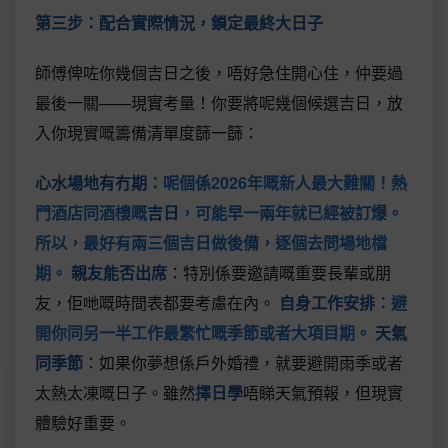
第三步：配合實際情況，鎖定最終大日子
師傅俾咗你幾個吉日之後，唔好急住開心住，仲要過
最後一關——現實考量！你要將呢幾個候選吉日，放
入你現實嘅籌備清單度篩一篩：
心水場地有冇期
：呢個係2026年嘅新人最大難關！熱
門酒店同酒樓嘅
吉日
，可能早一兩年就已經被訂爆。
所以，最好有兩三個吉日做後備，逐個去問場地檔
期。
親友能否出席
：特別係要邀請嘅重要長輩或朋
友，佢哋嘅時間表都要考慮在內。
自身工作安排
：避
開你同另一半工作最繁忙嘅季節或者大項目期。
天氣
同季節
：如果你夢想係戶外婚禮，就要避開雨季或者
太熱太凍嘅日子。雖然
擇日學
唔睇天氣預報，但現實
體驗好重要。