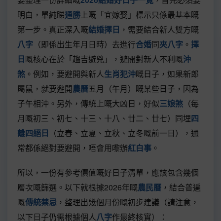
明白，單純睇
通勝
上嘅「宜嫁娶」標示只係最基本嘅
第一步。真正深入嘅
結婚擇日
，需要結合新人雙方嘅
八字
（即係出生年月日時）去進行
合婚
同
夾八字
。
擇
日
嘅核心在於「趨吉避兇」，避開對新人不利嘅
沖
煞
。例如，要避開與新人
生肖犯沖
嘅日子，如果新郎
屬鼠，就要避開
農曆
五月（午月）嘅某些日子，因為
子午相沖。另外，傳統上嘅大凶日，好似
三娘煞
（每
月嘅初三、初七、十三、十八、廿二、廿七）同埋
四
離四絕日
（立春、立夏、立秋、立冬嘅前一日），通
常都係絕對要避開，唔會用嚟辦
紅白事
。
所以，一份有參考價值嘅好日子清單，應該包含幾個
層次嘅篩選。以下就根據2026年嘅
農民曆
，結合普遍
嘅
傳統禁忌
，整理出幾個月份嘅初步建議（請注意，
以下日子仍需根據個人
八字
作最終核實）：