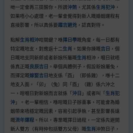
哋一定會再三提醒你。所謂
沖煞
，尤其係
生肖犯沖
，
如果唔小心處理，老一輩會覺得對新人嘅婚姻運程有
直接影響，所以真係要
趨吉避兇
，認真對待。
點解
生肖相沖
咁關鍵？喺
擇日學
嘅角度，每一日都有
特定嘅地支，對應返十二
生肖
。如果你揀嘅
吉日
，個
日嘅地支同新郎或者新娘所屬嘅
生肖
相沖，嗰日就唔
係真正嘅
良辰吉日
。舉個具體例子，假設新娘屬兔，
而擇定嘅
嫁娶吉日
地支係「酉」（即係雞），喺十二
地支入面，「卯」（兔）同「酉」（雞）係六沖之
一，咁嗰日對新娘而言就係「
沖日
」或者叫「
生肖犯
沖
」。老一輩相信，喺咁嘅日子辦喜事，可能會為婚
姻帶來唔穩定嘅因素，容易引起爭執，甚至影響長遠
嘅
流年運程
。所以，專業嘅擇日過程，一定係先避開
新人雙方（有時仲包括雙方父母）嘅
生肖
沖煞日子，