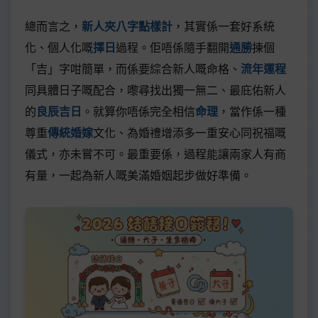
總而言之，
新人夾八字點樣計
，其實係一套好系統
化、個人化嘅
擇日
過程。佢唔係隨手翻開
通勝
揀個
「吉」字咁簡單，而係要綜合新人嘅命格、
流年運程
同具體日子嘅配合，嚟尋找出獨一無二、最庇佑新人
的
良辰吉日
。就算你唔係完全相信
命理
，當作係一種
尊重
傳統婚嫁
文化、為婚禮增添多一重安心同祝福嘅
儀式，亦未嘗不可。最重要係，過程能讓兩家人有商
有量，一起為新人嘅美滿婚姻起步做好準備。