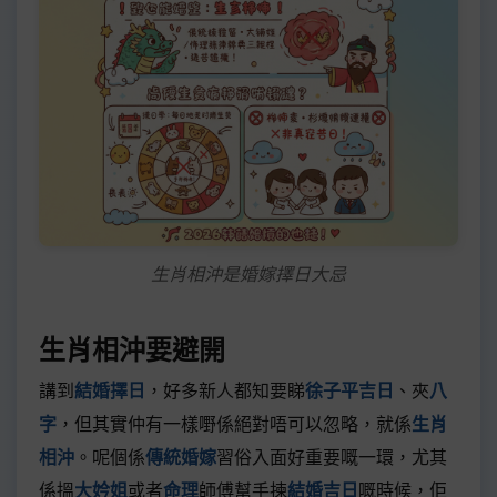
生肖相沖是婚嫁擇日大忌
生肖相沖要避開
講到
結婚擇日
，好多新人都知要睇
徐子平吉日
、夾
八
字
，但其實仲有一樣嘢係絕對唔可以忽略，就係
生肖
相沖
。呢個係
傳統婚嫁
習俗入面好重要嘅一環，尤其
係搵
大妗姐
或者
命理
師傅幫手揀
結婚吉日
嘅時候，佢