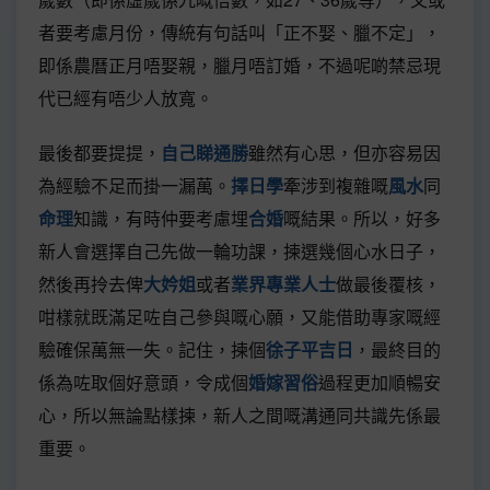
者要考慮月份，傳統有句話叫「正不娶、臘不定」，
即係農曆正月唔娶親，臘月唔訂婚，不過呢啲禁忌現
代已經有唔少人放寬。
最後都要提提，
自己睇通勝
雖然有心思，但亦容易因
為經驗不足而掛一漏萬。
擇日學
牽涉到複雜嘅
風水
同
命理
知識，有時仲要考慮埋
合婚
嘅結果。所以，好多
新人會選擇自己先做一輪功課，揀選幾個心水日子，
然後再拎去俾
大妗姐
或者
業界專業人士
做最後覆核，
咁樣就既滿足咗自己參與嘅心願，又能借助專家嘅經
驗確保萬無一失。記住，揀個
徐子平吉日
，最終目的
係為咗取個好意頭，令成個
婚嫁習俗
過程更加順暢安
心，所以無論點樣揀，新人之間嘅溝通同共識先係最
重要。