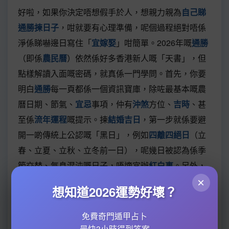
好啦，如果你決定唔想假手於人，想親力親為
自己睇
通勝揀日子
，咁就要有心理準備，呢個過程絕對唔係
淨係睇嚇邊日寫住「
宜嫁娶
」咁簡單。2026年嘅
通勝
（即係
農民曆
）依然係好多香港新人嘅「天書」，但
點樣解讀入面嘅密碼，就真係一門學問。首先，你要
明白
通勝
每一頁都係一個資訊寶庫，除咗最基本嘅農
曆日期、節氣、
宜忌
事項，仲有
沖煞
方位、
吉時
、甚
至係
流年運程
嘅提示。揀
結婚吉日
，第一步就係要避
開一啲傳統上公認嘅「黑日」，例如
四離四絕日
（立
春、立夏、立秋、立冬前一日），呢幾日被認為係季
節交替、氣息混沌嘅日子，唔適宜辦
紅白事
。另外，
三娘煞
（即係每月嘅初三、初七、十三、十八、廿
×
想知道2026運勢好壞？
二、廿七）相傳月老唔會幫三娘牽紅線，所以佢會破
壞新人好事，傳統
婚嫁習俗
都建議避開。
免費奇門遁甲占卜
最快3小時得到答案