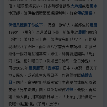
段。 呢啲細緻安排，好多時都會請教
大妗姐
或者
風水
命理師，確保每個環節都順順利利，符合
傳統習俗
。
俾個具體例子你諗下：
假設一對新人，新郎生於
農曆
1990年（馬年）某月某日下晝，新娘生於
農曆
1993年
（雞年）某月某日上晝。師傅夾完佢哋八字，可能發
現新娘八字火旺，而新郎八字需要火來調和，咁就已
經係一個好嘅互補基礎。跟住，師傅會避開與「馬」
同「雞」相沖嘅日子（例如鼠日沖馬、兔日沖雞），
再從2026年
農民曆
嘅「
宜嫁娶
」日中，揀選一個天干
地支屬火、或者能生火嘅日子，作為佢哋嘅
結婚吉
日
。同時，會提醒佢哋避開當年生肖屬鼠或屬兔嘅親
友做「兄弟姊妹」團，以免有輕微
沖煞
。最後，再建
議「過大禮」用某個吉日早上，「上頭」用婚禮前一
晚嘅11點至1點（子時）進行。