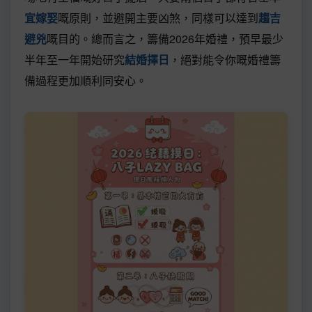
宜嫁娶
嘅原則，並避開主要凶煞，同樣可以達到
趨吉
避兇
嘅目的。總而言之，籌備2026年婚禮，預早最少
半年至一年開始研究
結婚擇日
，絕對能令你嘅婚禮籌
備過程更加順利同安心。