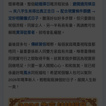
簡單嚟講，整個
結婚擇日
嘅流程就係：
避開通用禁忌
→ 夾八字生肖得出真正吉日 → 配合現實條件篩選 →
定好相關儀式日子
。聽落好似好多步驟，但只要跟住
呢個流程，同屋企人、另一半有商有量，再請教可信
賴嘅
資深從業者
，就唔會亂曬龍。
最後提多句，
傳統習俗
嘅嘢，每個家庭嘅重視程度都
唔同。最重要係新人同雙方家庭有共識，喺尊重傳統
同現實可行之間取得平衡。就算某個步驟因為現實原
因做唔足，只要一家人開開心心，和和氣氣，就已經
係最好嘅
風水
同祝福啦！希望呢個懶人包可以幫到
2026年嘅準新人，輕輕鬆鬆揀個好日子，展開人生新
一頁！