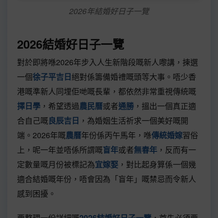
2026年結婚好日子一覽
2026結婚好日子一覽
對於即將喺2026年步入人生新階段嘅新人嚟講，揀選
一個
徐子平吉日
絕對係籌備婚禮嘅頭等大事。唔少香
港嘅準新人同埋佢哋嘅長輩，都依然非常重視傳統嘅
擇日學
，希望透過
農民曆
或者
通勝
，搵出一個真正適
合自己嘅
良辰吉日
，為婚姻生活祈求一個美好嘅開
端。2026年嘅
農曆
年份係丙午馬年，喺
傳統婚嫁
習俗
上，呢一年並唔係所謂嘅
盲年
或者
無春年
，反而有一
定數量嘅月份被標記為
宜嫁娶
，對比起身算係一個幾
適合結婚嘅年份，唔會因為「盲年」嘅禁忌而令新人
感到困擾。
要整理一份詳細嘅
2026結婚好日子一覽
，首先必須要