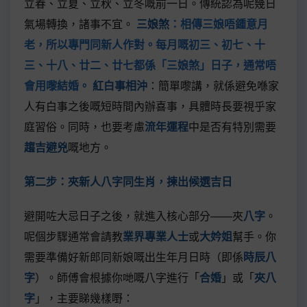
立春、立夏、立秋、立冬嘅前一日。傳統認為呢幾日
氣場轉換，諸事不宜。
三娘煞
：相傳三娘唔鍾意月
老，所以專門同新人作對。每月嘅初三、初七、十
三、十八、廿二、廿七都係「三娘煞」日子，通常唔
會用嚟結婚。
紅白事相沖
：簡單嚟講，就係避免喺家
人有白事之後嘅短時間內辦喜事，具體時長要視乎家
庭習俗。同時，也要考慮
流年運程
中是否有特別需要
趨吉避兇
嘅地方。
第二步：夾新人八字同生肖，揀出候選吉日
避開咗大忌日子之後，就進入核心部分——夾
八字
。
呢個步驟通常會請教
業界專業人士
或
大妗姐
幫手。你
需要準備好新郎同新娘嘅出生年月日時（即係
時辰八
字
）。師傅會根據你哋嘅八字進行「
合婚
」或「
夾八
字
」，主要睇幾樣嘢：