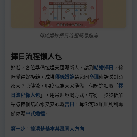
傳統婚嫁擇日流程簡易指南
擇日流程懶人包
好啦，各位準備拉埋天窗嘅新人，講到
結婚擇日
，係
咪覺得好複雜，成堆
傳統婚嫁
禁忌同
命理
術語睇到頭
都大？唔使驚，呢度就為大家準備一個超詳細嘅「
擇
日流程懶人包
」，用最貼地嘅方式，帶你一步步拆解
點樣揀個啱心水又安心嘅
吉日
，等你可以順順利利籌
備你嘅
中式婚禮
。
第一步：搞清楚基本禁忌同大方向