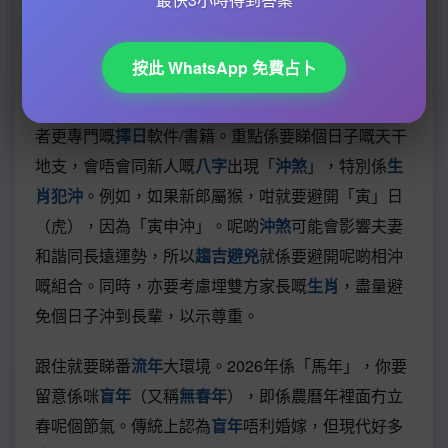
避開咗明顯嘅「地雷」之後，就要進入核心步驟：夾
新人嘅
八字
。呢一步係
擇日學
嘅精髓，目的係搵到一
按此 WhatsApp 免費占卜
個對新郎新娘都吉利嘅
良辰吉日
。你需要準備好兩位
嘅出生年月日時（即係
時辰八字
），然後對照
通勝
或
者更專門嘅
擇日
軟件/書籍。重點係要睇個日子嘅天干
地支，會唔會同新人嘅
八字
出現「
沖煞
」，特別係
生
肖犯沖
。例如，如果新郎屬猴，咁就要避開「寅」日
（虎），因為「寅申沖」。呢啲
沖煞
可能會影響夫妻
和諧同長遠運勢，所以
趨吉避兇
就係要避開呢啲相沖
嘅組合。同時，亦要考慮埋雙方家長嘅
生肖
，盡量避
免個日子沖到長輩，以示尊重。
跟住就要睇番
流年
大環境。2026年係「馬年」，你要
留意係咪
盲年
（又稱
無春年
），即係農曆年裡面冇立
春呢個節氣。傳統上認為
盲年
唔利婚嫁，但現代好多