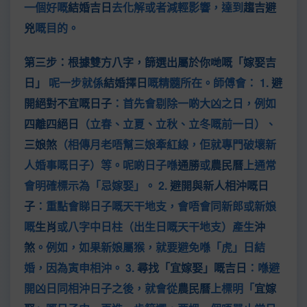
一個好嘅
結婚吉日
去化解或者減輕影響，達到
趨吉避
兇
嘅目的。
第三步：根據雙方八字，篩選出屬於你哋嘅「嫁娶吉
日」
呢一步就係
結婚擇日
嘅精髓所在。師傅會： 1.
避
開絕對不宜嘅日子
：首先會剔除一啲大凶之日，例如
四離四絕日
（立春、立夏、立秋、立冬嘅前一日）、
三娘煞
（相傳月老唔幫三娘牽紅線，佢就專門破壞新
人婚事嘅日子）等。呢啲日子喺
通勝
或
農民曆
上通常
會明確標示為「忌嫁娶」。 2.
避開與新人相沖嘅日
子
：重點會睇日子嘅天干地支，會唔會同新郎或新娘
嘅
生肖
或八字中日柱（出生日嘅天干地支）產生
沖
煞
。例如，如果新娘屬猴，就要避免喺「虎」日結
婚，因為寅申相沖。 3.
尋找「宜嫁娶」嘅吉日
：喺避
開凶日同相沖日子之後，就會從
農民曆
上標明「
宜嫁