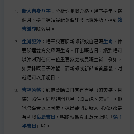
新人自身八字
：分析你哋嘅命格，睇下邊年、邊
個月、邊日結婚最能夠催旺彼此嘅運勢，達到
趨
吉避兇
嘅效果。
生肖犯沖
：唔單只要睇新郎新娘自己嘅
生肖
，仲
要睇埋雙方父母嘅生肖。擇出嘅吉日，絕對唔可
以沖剋到任何一位重要家庭成員嘅生肖。例如，
如果揀嘅日子沖鼠，而新郎或新郎爸爸屬鼠，咁
就唔可以用呢日。
吉神凶煞
：師傅會睇當日有冇吉星（如天德、月
德）照住，同埋避開兇星（如白虎、天罡）。佢
哋會綜合以上因素，揀出幾個對新人同家庭都最
有利嘅
良辰吉日
，呢啲就係真正意義上嘅「
徐子
平吉日
」啦。