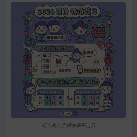
新人夾八字擇徐子平吉日