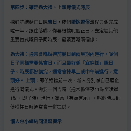
第四步：確定過大禮、上頭等儀式時辰
揀好咗結婚正日嘅
吉日
，成個
婚嫁習俗
流程只係完成
咗一半。跟住落嚟，你要根據呢個正日，去定埋其他
重要儀式嘅日子同時辰。最緊要嘅兩個係：
過大禮
：通常會喺婚禮前幾日到兩星期內進行，呢個
日子同樣需要係吉日，而且最好係「宜納採」嘅日
子。時辰都好講究，通常會揀早上或中午前進行，意
頭好。
上頭
：即係婚禮前一晚，新人分別喺自己屋企
進行嘅儀式。需要一個吉時（通常係深夜11點至凌晨
1點，即子時）進行，寓意「有頭有尾」。呢個時辰師
傅喺擇日時通常會一併提供。
懶人包小總結同溫馨提示