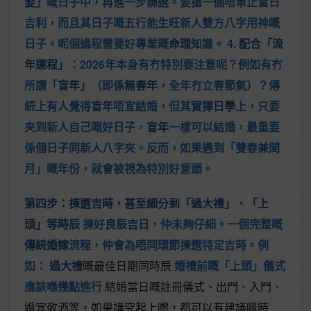
娶
」嘅日子中，再進一步篩選。要搵一個唔單止當日
吉利，而且其日子嘅五行能生旺新人雙方八字用神嘅
日子。呢個過程需要好專業嘅
命理
知識。 4.
配合「流
年運程」
：2026年本身有冇特別要注意呢？例如有冇
所謂「
盲年
」（即係
無春年
，全年冇立春節氣）？傳
統上有人覺得
盲年
唔宜結婚，但其實
擇日學
上，只要
夾到新人自己嘅好日子，
盲年
一樣可以結婚，最重要
係個日子同新人八字夾。反而，如果遇到「雙春兼閏
月」嘅年份，就會被視為特別好意頭。
第四步：揀選吉時，甚至細分到「過大禮」、「上
頭」等時辰
揀好
良辰吉日
，仲未夠仔細。一個完整嘅
傳統婚嫁
流程，仲會為唔同環節揀選特定吉時。例
如：
過大禮
嘅最佳日期同時辰
婚禮前嘅「上頭」儀式
應該喺幾點進行
結婚當日嘅註冊儀式、出門、入門、
婚宴敬酒等，如果講究起上嚟，都可以有建議嘅時