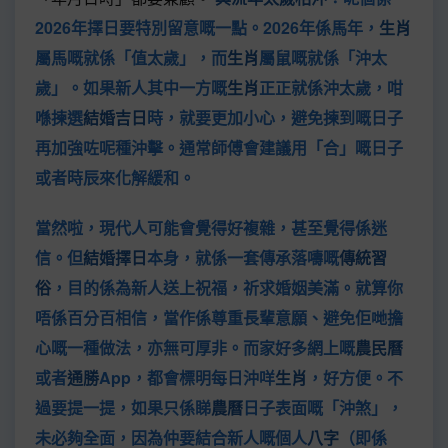
2026年擇日要特別留意嘅一點。2026年係馬年，
生肖
屬馬嘅就係「值太歲」，而
生肖
屬鼠嘅就係「沖太
歲」。如果新人其中一方嘅
生肖
正正就係沖太歲，咁
喺揀選
結婚吉日
時，就要更加小心，避免揀到嘅日子
再加強咗呢種沖擊。通常師傅會建議用「合」嘅日子
或者時辰來化解緩和。
當然啦，現代人可能會覺得好複雜，甚至覺得係迷
信。但
結婚擇日
本身，就係一套傳承落嚋嘅
傳統習
俗
，目的係為新人送上祝福，祈求婚姻美滿。就算你
唔係百分百相信，當作係尊重長輩意願、避免佢哋擔
心嘅一種做法，亦無可厚非。而家好多網上嘅
農民曆
或者
通勝
App，都會標明每日沖咩
生肖
，好方便。不
過要提一提，如果只係睇
農曆
日子表面嘅「沖煞」，
未必夠全面，因為仲要結合新人嘅個人
八字
（即係