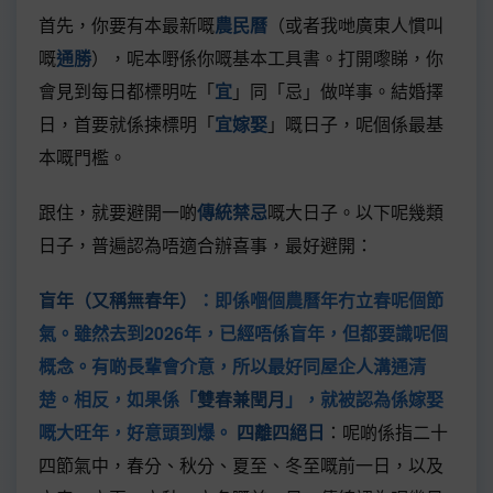
首先，你要有本最新嘅
農民曆
（或者我哋廣東人慣叫
嘅
通勝
），呢本嘢係你嘅基本工具書。打開嚟睇，你
會見到每日都標明咗「
宜
」同「忌」做咩事。結婚擇
日，首要就係揀標明「
宜嫁娶
」嘅日子，呢個係最基
本嘅門檻。
跟住，就要避開一啲
傳統禁忌
嘅大日子。以下呢幾類
日子，普遍認為唔適合辦喜事，最好避開：
盲年（又稱無春年）
：即係嗰個農曆年冇立春呢個節
氣。雖然去到2026年，已經唔係盲年，但都要識呢個
概念。有啲長輩會介意，所以最好同屋企人溝通清
楚。相反，如果係「
雙春兼閏月
」，就被認為係嫁娶
嘅大旺年，好意頭到爆。
四離四絕日
：呢啲係指二十
四節氣中，春分、秋分、夏至、冬至嘅前一日，以及