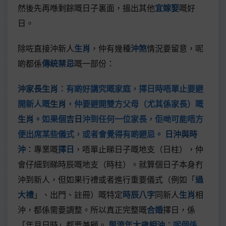
然後先再喺剩餘嘅日子裏面，搵出其他
宜嫁娶
嘅好
日。
除咗直接沖新人
生肖
，仲有幾種
沖煞
情況要留意，呢
啲都係
傳統禁忌
嘅一部份：
沖家長生肖
：有啲好講究嘅家庭，擇日時唔單止要避
開新人嘅
生肖
，仲要避開雙方父母（尤其係家長）嘅
生肖
。如果個
吉日
沖到任何一位家長，佢哋可能唔方
便出席某些儀式，或者會覺得有啲避忌。
日沖與時
沖
：專業嘅
擇日
，唔單止睇日子嘅地支（日柱），仲
會仔細到睇時辰嘅地支（時柱）。就算個日子本身冇
沖到新人，但如果行禮或者進行重要儀式（例如「
過
大禮
」、出門、註冊）嘅特定
時辰八字
同新人
生肖
相
沖，都係需要調整。所以真正完整嘅
合婚
擇日，係
「年月日時」都要兼顧。
與流年太歲相沖
：呢個係