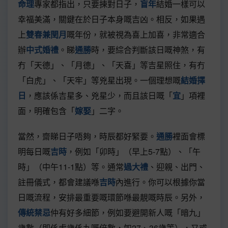
命理
專家都指出，只要揀對日子，
盲年
結婚一樣可以
幸福美滿，關鍵在於日子本身嘅吉凶。相反，如果遇
上
雙春兼閏月
嘅年份，就被視為喜上加喜，非常適合
辦
中式婚禮
。睇
通勝
時，要綜合判斷該日嘅神煞，有
冇「天德」、「月德」、「天喜」等吉星照住，有冇
「白虎」、「天牢」等兇星出現。一個理想嘅
結婚擇
日
，應該係吉星多、兇星少，而且該日嘅「
宜
」項裡
面，明確包含「
嫁娶
」二字。
當然，齋睇日子唔夠，時辰都好緊要。
通勝
裡面會標
明每日嘅
吉時
，例如「卯時」（早上5-7點）、「午
時」（中午11-1點）等。通常
過大禮
、迎親、出門、
註冊儀式，都會建議喺
吉時
內進行。你可以根據你當
日嘅流程，安排最重要嘅環節喺最靚嘅時辰。另外，
傳統禁忌
仲有好多細節，例如要避開新人嘅「暗九」
歲數（即係虛歲係九嘅倍數，如27、36歲等），又或