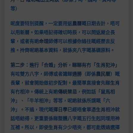
等）
呢度要特別提醒，一定要用返
農曆
嘅日期去計，唔可
以用新曆。如果唔記得確切時辰，可以問返屋企長
輩，或者有啲
命理
師傅可以根據你過往嘅經歷去反
推。拎齊呢啲基本資料，就係夾八字嘅基礎原料。
第二步：進行「合婚」分析，睇睇有冇「生肖犯沖」
有咗雙方八字，師傅或者識睇
通勝
（即係
農民曆
）嘅
長輩，就會開始做初步配對。最簡單直接會先睇
生肖
有冇相沖。傳統上有啲
傳統禁忌
，例如話「鼠馬相
沖」、「牛羊相沖」等等，呢啲就係所謂嘅「六
沖」。不過，現代嘅
擇日學
已經唔會單憑
生肖
相沖就
話唔結得，更重要係睇整體八字嘅五行生剋同埋用神
互補。所以，即使
生肖
有少少唔夾，都可能透過選擇