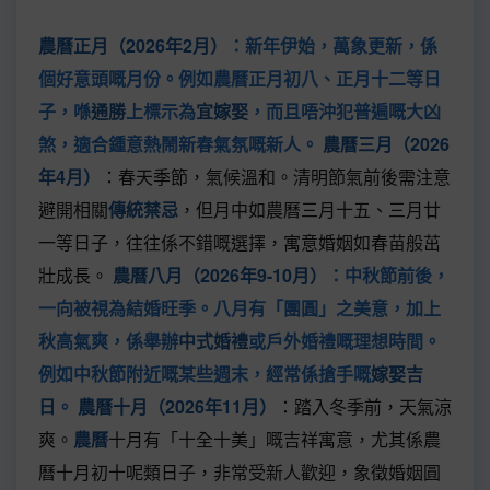
農曆正月（2026年2月）
：新年伊始，萬象更新，係
個好意頭嘅月份。例如農曆正月初八、正月十二等日
子，喺
通勝
上標示為
宜嫁娶
，而且唔沖犯普遍嘅大凶
煞，適合鍾意熱鬧新春氣氛嘅新人。
農曆三月（2026
年4月）
：春天季節，氣候溫和。清明節氣前後需注意
避開相關
傳統禁忌
，但月中如農曆三月十五、三月廿
一等日子，往往係不錯嘅選擇，寓意婚姻如春苗般茁
壯成長。
農曆八月（2026年9-10月）
：中秋節前後，
一向被視為結婚旺季。八月有「團圓」之美意，加上
秋高氣爽，係舉辦
中式婚禮
或戶外婚禮嘅理想時間。
例如中秋節附近嘅某些週末，經常係搶手嘅
嫁娶吉
日
。
農曆十月（2026年11月）
：踏入冬季前，天氣涼
爽。
農曆
十月有「十全十美」嘅吉祥寓意，尤其係農
曆十月初十呢類日子，非常受新人歡迎，象徵婚姻圓