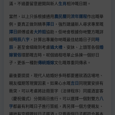
滿。不過要留意避開與新人
生肖
相沖嘅日期。
當然，以上只係根據通用
農民曆
同
流年運程
作出嘅舉
例。要真正做到精準
擇日
，強烈建議新人尋求專業嘅
擇日
師傅或者
大妗姐
協助。佢哋會根據你哋雙方嘅詳
細
時辰八字
，計算出專屬你哋嘅最佳結婚日子同
時
辰
，甚至會細緻到考慮
過大禮
、安牀、上頭等各個
婚
嫁習俗
環節嘅吉時。呢個過程唔單止係揀一個好日
子，更係一種對
傳統婚嫁
文化嘅尊重同傳承。
最後要提提，現代人結婚好多時都要遷就酒店場地、
親友檔期等現實因素。如果心水嘅
吉日
同現實安排有
衝突，可以考慮將註冊簽字（法律程序）同擺酒宴客
（慶祝儀式）分開兩日進行。可以選擇一個對雙方
八
字
都最有利嘅日子進行簽紙，再另擇一個方便親友、
場地有空檔嘅好日子擺酒。只要兩個日子都符合基本