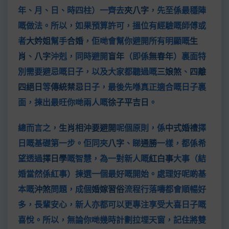
年、月、日、時四柱）一齊去
夾八字
，先至係最穩陣
嘅做法。所以，如果預算許可，搵位有經驗嘅師傅或
者
大妗姐
幫手
合婚
，佢哋會幫你避開所有明顯嘅
生
肖
、
八字
沖剋，同時避開
盲年
（即係
無春年
）裏面特
別需要避忌嘅日子，以及大家都聽過嘅
三娘煞
、
四離
四絕日
等
傳統禁忌
日子，最後先喺真正適合嘅日子裏
面，揀出最旺你哋兩人嘅
徐子平吉日
。
總而言之，
生肖相沖要避開
呢個原則，係
中式婚禮
擇
日嘅基礎第一步。佢同夾
八字
、睇
通勝
一樣，都係希
望透過
擇日學
嘅智慧，為一對新人嘅
紅白事
大事（結
婚當然係紅事）揀選一個最好嘅開始。處理好呢啲基
本嘅
沖煞
問題，成個
婚嫁習俗
流程行落嚋都會順暢好
多，長輩安心，新人亦都可以更專注享受大喜日子嘅
喜悅。所以，無論你哋幾時計劃拉埋天窗，記住將雙