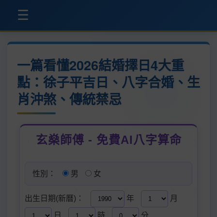
☰
一篇看懂2026結婚擇日4大重
點：徐子平吉日、八字合婚、生
肖沖煞、傳統禁忌
玄燊師傅 - 免費AI八字算命
性別：
男
女
出生日期(新曆)：
年
月
日
時
分