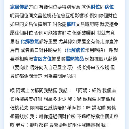
家居佈局
方面 有幾個位要特別留意 就係
財位
同
病位
呢兩個位同文昌位桃花位會互相影響㗎 例如你個財位
如果同文昌位撞到正 咁你擺
催旺
文昌嘅嘢時 就要避免
壓住個財位 否則可能讀書好咗 但係破曬財 咁就冇意
思啦
化解煞氣
都好重要 尤其係如果屋企有條走廊直沖
房門 或者窗口對住啲尖角（
化解病位
常用呢招） 咁就
要喺相應嘅
吉凶方位
擺番啲
擋煞物品
例如擺個八卦鏡
（要向出 唔好向入自己屋企呀） 或者掛串五帝錢 但
最好都係問清楚 因為每間屋唔同
喂 阿媽上次都問我點擺 我話： 「阿媽：細路 我個麻
雀枱擺邊度好呀 想贏多少少 我：嚇 你想催財定係想
催桃花先 你同老豆感情唔好咩 阿媽：唓 講呢啲 緊係
想贏錢啦 我：咁你擺近個財位啦 不過唔好擋住個走廊
呀 老豆：擺咩都得 最緊要唔好阻住我睇電視 我：