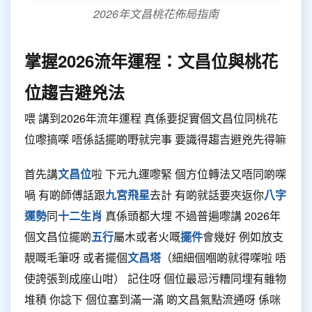
2026年文昌桃花佈局指南
掌握2026流年運程：文昌位與桃花
位趨吉避兇法
喂 講到2026年流年運程 真係要捉實個文昌位同桃花
位嚟搞㗎 唔係話擺啲嘢就完事 要識得趨吉避兇先得嘛
首先講
文昌位
啦 下元九運嚟緊 個方位轉法又唔同啲㗎
喎 有啲師傅話跟
九宮飛星
去計 有啲就話要夾返你
八字
運勢
同
十二生肖
真係頭都大埋 不過普遍嚟講 2026年
個文昌位擺啲
五行
屬木或者火嘅
擺件
會幾好 例如放支
靚嘅毛筆呀 或者擺個
文昌塔
（細細個嗰啲就得㗎啦 唔
使誇張到成座山咁） 記住呀 個位最忌污糟同埋有雜物
堆積 你諗下 個位塞到滿一滿 啲文昌氣點流通呀 係咪