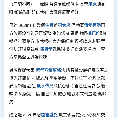
（已讀不回）」 你睇 普通家庭都係咁 其實
風水
呢家
嘢 都係點到即止就好 太沉迷反而唔好
另外 2026年有幾個
生肖
係
犯太歲
佢哋嘅
流年運勢
同
方位擺設可能要再調整 例如話 如果佢哋個
桃花位
剛好
喺嗰年嘅兇方 咁就唔好大力催旺喇 輕輕放少少嘢 等
佢唔好咁兇就算
堪輿學
就係咁 要好靈活變通 冇一套
方案係全世界啱用㗎
最後提提大家
流年方位攻略
話 所有擺設最好喺立春之
後先好搞 同埋擺之前 簡單清潔一下個位置 心理上都
舒服啲啦 記住
風水佈局
嘅核心係令自己住得安心 順
暢 如果搞完一輪 自己仲加擔心 咁就本末倒置啦 係咪
先
總之啦 2026年想
趨吉避兇
就真係要花少少心機研究