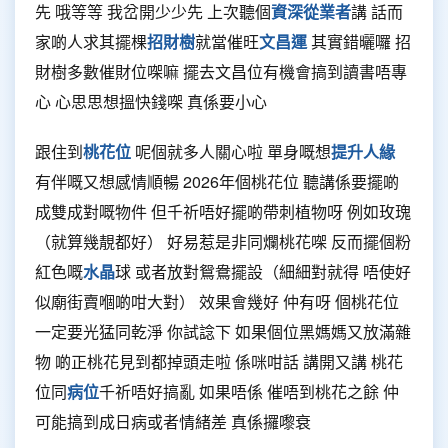
先 哦等等 我岔開少少先 上次聽個
資深從業者
講 話而
家啲人求其擺棵
招財樹
就當催旺
文昌運
其實錯曬囉 招
財樹多數催財位㗎嘛 擺去文昌位有機會搞到讀書唔專
心 心思思想搵快錢㗎 真係要小心
跟住到
桃花位
呢個就多人關心啦 單身嘅想
提升人緣
有伴嘅又想感情順暢 2026年個桃花位 聽講係要擺啲
成雙成對嘅物件 但千祈唔好擺啲帶刺植物呀 例如玫瑰
（就算幾靚都好） 好易惹是非同爛桃花㗎 反而擺個粉
紅色嘅
水晶
球 或者放對鴛鴦擺設（細細對就得 唔使好
似廟街賣嗰啲咁大對） 效果會幾好 仲有呀 個桃花位
一定要光猛同乾淨 你試諗下 如果個位黑媽媽又放滿雜
物 啲正桃花見到都掉頭走啦 係咪咁話 講開又講 桃花
位同
病位
千祈唔好搞亂 如果唔係 催唔到桃花之餘 仲
可能搞到成日病或者情緒差 真係攞嚟衰