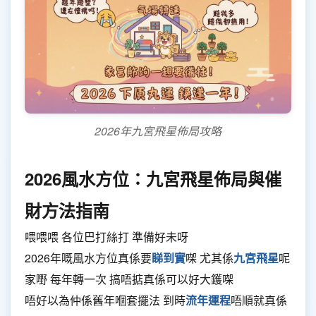
2026年九宮飛星佈局攻略
2026風水方位：九宮飛星佈局與催
財方法指南
喂喂喂 各位巴打絲打 準備好未呀
2026年嘅風水方位真係要
睇到實
㗎 尤其係
九宮飛星
呢
家嘢 每年轉一次 搞唔掂真係可以好大鑊㗎
唔好以為仲係舊年嗰套擺法 到時
流年運程
唔順就真係