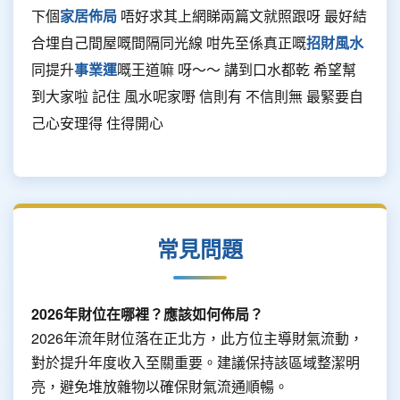
下個
家居佈局
唔好求其上網睇兩篇文就照跟呀 最好結
合埋自己間屋嘅間隔同光線 咁先至係真正嘅
招財風水
同提升
事業運
嘅王道嘛 呀～～ 講到口水都乾 希望幫
到大家啦 記住 風水呢家嘢 信則有 不信則無 最緊要自
己心安理得 住得開心
常見問題
2026年財位在哪裡？應該如何佈局？
2026年流年財位落在正北方，此方位主導財氣流動，
對於提升年度收入至關重要。建議保持該區域整潔明
亮，避免堆放雜物以確保財氣流通順暢。