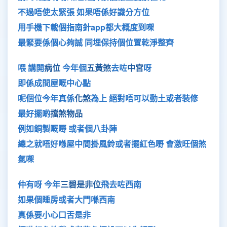
不過唔使太緊張 如果唔係好識分方位
用手機下載個指南針app都大概度到㗎
最緊要係個心夠誠 同埋保持個位置乾淨整齊
喂 講開
病位
今年個
五黃煞
去咗
中宮
呀
即係成間屋嘅中心點
呢個位今年真係
化煞
為上 絕對唔可以動土或者裝修
最好擺啲
擋煞物品
例如銅製嘅嘢 或者個八卦陣
總之就唔好喺屋中間掛風鈴或者擺紅色嘢 會激旺個煞
氣㗎
仲有呀 今年
三碧是非位
飛去咗西南
如果個睡房或者大門喺西南
真係要小心口舌是非