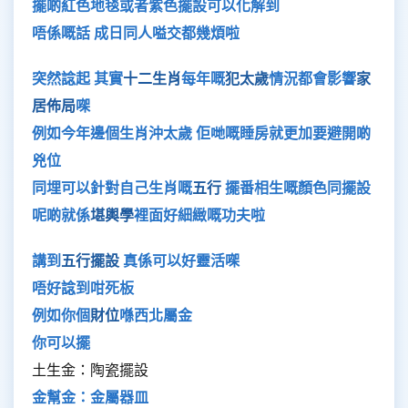
擺啲紅色地毯或者紫色擺設可以化解到
唔係嘅話 成日同人嗌交都幾煩啦
突然諗起 其實
十二生肖
每年嘅
犯太歲
情況都會影響
家
居佈局
㗎
例如今年邊個生肖沖太歲 佢哋嘅睡房就更加要避開啲
兇位
同埋可以針對自己生肖嘅
五行
擺番相生嘅顏色同擺設
呢啲就係
堪輿學
裡面好細緻嘅功夫啦
講到
五行擺設
真係可以好靈活㗎
唔好諗到咁死板
例如你個
財位
喺西北屬金
你可以擺
土生金：陶瓷擺設
金幫金：金屬器皿