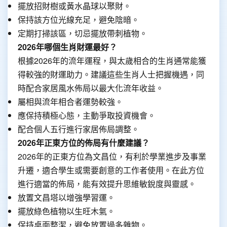
擺放招財樹或黃水晶球以聚財。
保持該方位光線充足，避免陰暗。
定期打掃該區，切忌擺放帶刺植物。
2026年哪個生肖財運最好？
根據2026年的流年運程，與太歲相合的生肖通常能獲
得較強的財運助力。建議這些生肖人士把握機遇，同
時配合家居風水佈局以最大化流年收益。
屬相與流年相合者運勢較強。
應保持積極心態，主動爭取投資機會。
配合個人五行進行家居佈局調整。
2026年正東方位的佈局有什麼建議？
2026年的正東方位為文昌位，有利於學業進步及事業
升遷，適合學生或需要創意的工作者使用。在此方位
進行適當的佈局，能有效提升思維敏銳度與靈感。
放置文昌塔以增強學習運。
擺放綠色植物以生旺木氣。
保持桌面整潔，避免放置過多雜物。