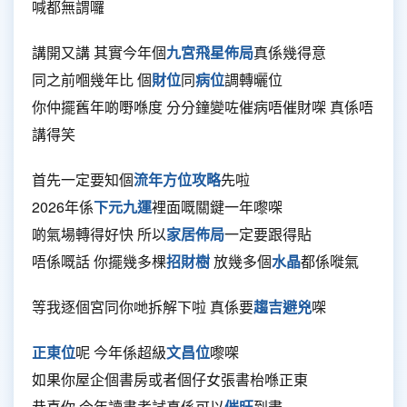
喊都無謂囉
講開又講 其實今年個
九宮飛星佈局
真係幾得意
同之前嗰幾年比 個
財位
同
病位
調轉曬位
你仲擺舊年啲嘢喺度 分分鐘變咗催病唔催財㗎 真係唔
講得笑
首先一定要知個
流年方位攻略
先啦
2026年係
下元九運
裡面嘅關鍵一年嚟㗎
啲氣場轉得好快 所以
家居佈局
一定要跟得貼
唔係嘅話 你擺幾多棵
招財樹
放幾多個
水晶
都係嘥氣
等我逐個宮同你哋拆解下啦 真係要
趨吉避兇
㗎
正東位
呢 今年係超級
文昌位
嚟㗎
如果你屋企個書房或者個仔女張書枱喺正東
恭喜你 今年讀書考試真係可以
催旺
到盡