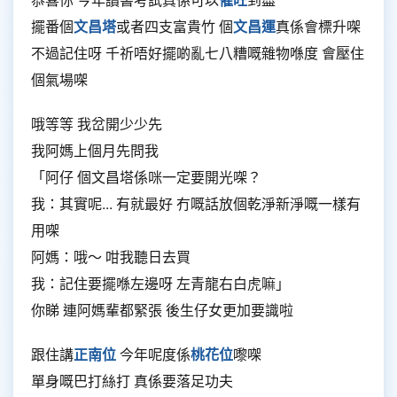
擺番個
文昌塔
或者四支富貴竹 個
文昌運
真係會標升㗎
不過記住呀 千祈唔好擺啲亂七八糟嘅雜物喺度 會壓住
個氣場㗎
哦等等 我岔開少少先
我阿媽上個月先問我
「阿仔 個文昌塔係咪一定要開光㗎？
我：其實呢... 有就最好 冇嘅話放個乾淨新淨嘅一樣有
用㗎
阿媽：哦～ 咁我聽日去買
我：記住要擺喺左邊呀 左青龍右白虎嘛」
你睇 連阿媽輩都緊張 後生仔女更加要識啦
跟住講
正南位
今年呢度係
桃花位
嚟㗎
單身嘅巴打絲打 真係要落足功夫