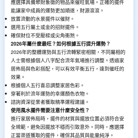
應選擇具備聚財象徵的物品來催旺氣場。正確的擺件
能讓家中成員的運勢更加順遂，財源滾滾。
放置流動的水景擺件以催財。
選用五行屬土或金的招財擺件。
確保財位不受壓樑或尖角衝煞。
2026年屬什麼最旺？如何根據五行提升運勢？
2026年的整體運勢與五行流轉緊密相關，不同屬相的
人士需根據個人八字配合流年氣場進行調整。透過家
居佈局與色彩搭配，可以有效平衡五行，達到催旺的
效果。
根據個人五行喜忌調整家居色彩。
穿著利於流年運勢的幸運顏色衣物。
諮詢資深從業者獲取精準運程建議。
使用風水擺件需要注意什麼安全性？
進行家居佈局時，擺件的材質與擺放位置必須符合安
全規範，避免因擺放不穩而引致意外。同時，應選擇
正當渠道獲取的擺件，確保其品質與能量純淨。