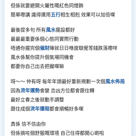
但係就要避開火屬性嘅紅色同燈飾
簡單嚟講 識得運用
五行
相生相剋 效果可以加倍㗎
最後提多句 所有
風水
擺設都好
最最最重要係個心態同實際行動
唔通你擺完個
催財
陣就日日喺度瞓覺等錢跌落嚟咩
風水係幫你提升個氣場同機會
都要你自己出去把握㗎嘛
呀～～ 仲有呀 每年年頭最好重新規劃一次個
風水佈局
因為
流年運勢
會變 吉凶方位都會跟住轉
最好立春之後就動手調整
跟住成個
流年運程
都會順暢好多㗎
真係 信不信由你
但係搞咗個舒服嘅環境 自己住得都開心啲啦