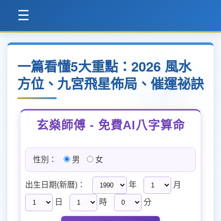
☰
一篇看懂5大重點：2026 風水
方位、九宮飛星佈局、催運祕訣
玄燊師傅 - 免費AI八字算命
性別：
男
女
出生日期(新曆)：
年
月
日
時
分