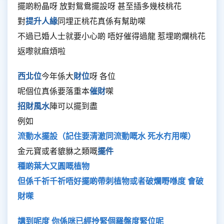
擺啲粉晶呀 放對鴛鴦擺設呀 甚至插多幾枝桃花
對
提升人緣
同埋正桃花真係有幫助㗎
不過已婚人士就要小心啲 唔好催得過龍 惹埋啲爛桃花
返嚟就麻煩啦
西北位
今年係大
財位
呀 各位
呢個位真係要落重本
催財
㗎
招財風水
陣可以擺到盡
例如
流動水擺設（記住要清澈同流動嘅水 死水冇用㗎）
金元寶或者貔貅之類嘅
擺件
種啲葉大又圓嘅植物
但係千祈千祈唔好擺啲帶刺植物或者破爛嘢喺度 會破
財㗎
講到呢度 你係咪已經拎緊個羅盤度緊位呢