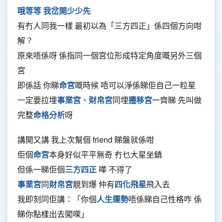
哦等等 我岔開少少先
有冇人同我一樣 最初以為「三方四正」係四個方向咁
解？
原來唔係呀 係指同一個宮位形成特定角度嘅另外三個
宮
即係話 你睇
命宮
嘅時候 唔可以淨係睇佢自己一粒星
一定要拉埋
事業宮
、
財帛宮
同埋
遷移宮
一齊睇 先叫做
完整
命格分析
呀
講開又講 我上次幫個 friend 睇盤就係咁
佢個
命宮
本身好似平平無奇 冇乜大星坐鎮
但係一睇佢個
三方四正
嘩 不得了
事業宮
同
財帛宮
靚到爆 仲有
四化飛星
飛入去
我即刻同佢講：「你個
人生運勢
唔係睇自己性格咋 係
睇你點樣出去闖㗎」