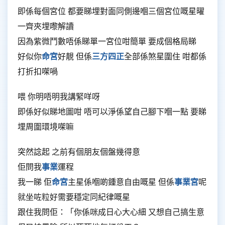
即係每個宮位 都要睇埋對面同側邊嗰三個宮位嘅星曜
一齊夾埋嚟解讀
因為紫微鬥數唔係睇單一宮位咁簡單 要成個格局睇
好似你
命宮
好靚 但係
三方四正
全部係煞星圍住 咁都係
打折扣㗎喎
喂 你明唔明我講緊咩呀
即係好似睇地圖咁 唔可以淨係望自己腳下嗰一點 要睇
埋周圍環境㗎嘛
突然諗起 之前有個朋友個盤幾得意
佢問我
事業
運程
我一睇 佢
命宮
主星係嗰啲鍾意自由嘅星 但係
事業宮
呢
就坐咗粒好需要穩定同紀律嘅星
跟住我問佢：「你係咪成日心大心細 又想自己搞生意