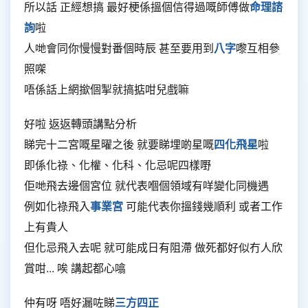
所以話 正經想搞 最好梗係搵個信得過嘅師傅做
命理諮
詢
啦
人哋會同你慢慢對番個時辰 甚至要用到
八字
嚟互相參
照㗎
唔係話上網撳個掣就搞掂咁兒戲嘛
好啦 返返轉頭講點分析
睇完十二宮嘅星曜之後 就要睇埋啲星嘅
四化飛星
啦
即係化祿、化權、化科、化忌呢四樣嘢
佢哋飛去邊個宮位 就代表嗰個領域有咩變化同機遇
例如化祿飛入
事業宮
可能代表你搵錢幾順利 或者工作
上有貴人
但化忌飛入去呢 就可能成日有阻滯 做死都好似冇人欣
賞咁... 唉 講起都心噏
仲有呀 唔好漏咗睇
三方四正