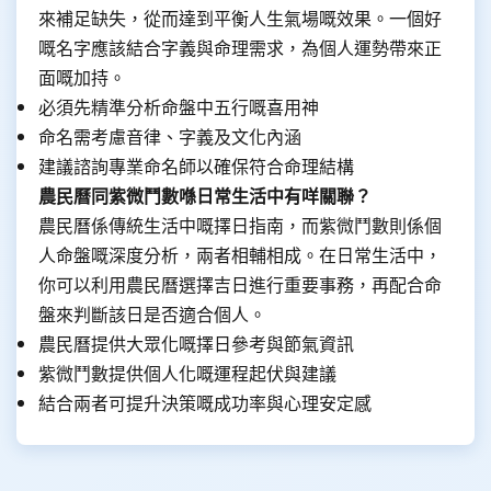
來補足缺失，從而達到平衡人生氣場嘅效果。一個好
嘅名字應該結合字義與命理需求，為個人運勢帶來正
面嘅加持。
必須先精準分析命盤中五行嘅喜用神
命名需考慮音律、字義及文化內涵
建議諮詢專業命名師以確保符合命理結構
農民曆同紫微鬥數喺日常生活中有咩關聯？
農民曆係傳統生活中嘅擇日指南，而紫微鬥數則係個
人命盤嘅深度分析，兩者相輔相成。在日常生活中，
你可以利用農民曆選擇吉日進行重要事務，再配合命
盤來判斷該日是否適合個人。
農民曆提供大眾化嘅擇日參考與節氣資訊
紫微鬥數提供個人化嘅運程起伏與建議
結合兩者可提升決策嘅成功率與心理安定感