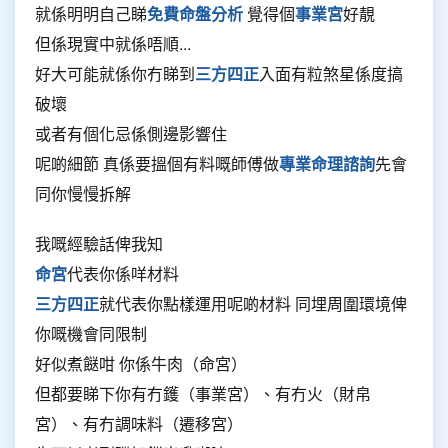
就係明明自己睇
免費命盤分析
覺得個
事業宮
好靚
但係現實中就係唔順...
好大可能就係你冇睇到
三方四正
入面有粒煞星係度搞
破壞
或者有個化忌係側邊影響住
呢啲細節 真係要搵個有料嘅師傅做
專業命理諮詢
先會
同你慢慢拆解
我嘅經驗話俾我知
命宮
代表你係咩材料
三方四正
就代表你點樣運用呢啲材料 同埋周圍環境俾
你嘅機會同限制
好似煮餸咁 你係牛肉（命宮）
但都要睇下你有冇鑊（事業宮）、有冇火（財帛
宮）、有冇調味料（遷移宮）