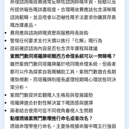
命理諮詢嘅收費通常反映咗諮詢師嘅年資、經驗以及
所提供報告嘅詳盡程度。合理嘅收費應該包含清晰嘅
諮詢範疇，並且唔會以恐嚇性嘅手法要求你購買昂貴
嘅改運產品。
費用應與諮詢師嘅資歷與服務時長掛鈎
警惕任何要求支付天價以進行「化解」嘅行為
提前確認諮詢內容是否包含流年運程與建議
紫微鬥數同塔羅牌呢類西方命理系統可以一齊睇嗎？
雖然紫微鬥數同塔羅牌屬於唔同嘅命理系統，但兩者
都可以作為探索自我嘅輔助工具。紫微鬥數適合長期
運勢規劃，而塔羅牌則擅長處理短期嘅心理狀態同決
策分析。
紫微鬥數提供宏觀嘅人生格局與發展趨勢
塔羅牌適合針對性解決當下嘅困惑與選擇
兩者結合使用可從不同視角審視人生問題
點樣透過紫微鬥數嚟進行命名或者改名？
透過命理學進行命名，主要係根據命盤中嘅五行強弱