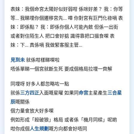
表妹：我個命宮太陽好似好弱咁 係咪好差？ 我：你等
等... 我睇埋你個遷移宮先... 嘩 你對宮有巨門化祿喎 表
妹：即係點？ 我：即係你個人可能內斂 但係一出街
或者對住陌生人 把口會好掂 識得靠把口搵食㗎 表
妹：下... 真係喎 我做緊客服主管...
見到未
就係咁樣睇㗎啦
唔係單睇一個宮就斷生死 要成個格局拉埋一齊解
同埋呀 好多人都忽略咗一點
就係
三方四正
入面嘅星曜 如果同
命宮
主星產生
三合星
辰
嘅關係
個力量會放大好多㗎
例如形成「殺破狼」格局 或者係「機月同樑」呢啲
咁你成個
人生規劃
嘅方向都會好唔同