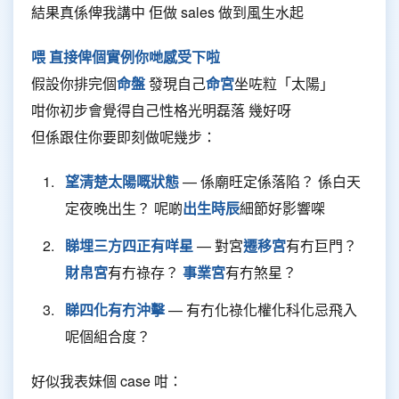
結果真係俾我講中 佢做 sales 做到風生水起
喂 直接俾個實例你哋感受下啦
假設你排完個
命盤
發現自己
命宮
坐咗粒「太陽」
咁你初步會覺得自己性格光明磊落 幾好呀
但係跟住你要即刻做呢幾步：
望清楚太陽嘅狀態
— 係廟旺定係落陷？ 係白天
定夜晚出生？ 呢啲
出生時辰
細節好影響㗎
睇埋三方四正有咩星
— 對宮
遷移宮
有冇巨門？
財帛宮
有冇祿存？
事業宮
有冇煞星？
睇四化有冇沖擊
— 有冇化祿化權化科化忌飛入
呢個組合度？
好似我表妹個 case 咁：