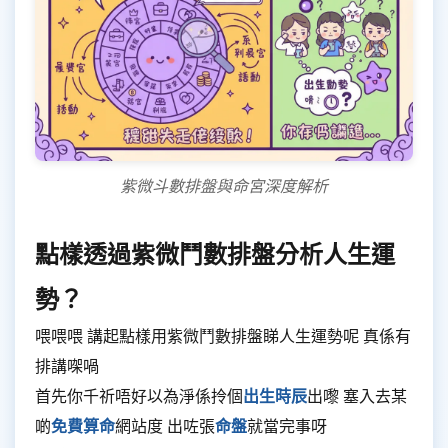
紫微斗數排盤與命宮深度解析
點樣透過紫微鬥數排盤分析人生運
勢？
喂喂喂 講起點樣用紫微鬥數排盤睇人生運勢呢 真係有
排講㗎喎
首先你千祈唔好以為淨係拎個
出生時辰
出嚟 塞入去某
啲
免費算命
網站度 出咗張
命盤
就當完事呀