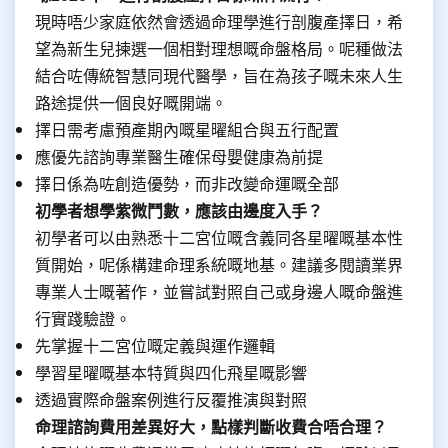
現時唔少家庭依然會透過命理學進行剖腹產擇日，希
望為新生兒揀選一個相對理想嘅命盤格局。呢種做法
結合咗傳統智慧同現代醫學，旨在為孩子嘅未來人生
路途提供一個良好嘅開端。
擇日需考慮預產期內嘅星曜組合與五行配置
應優先諮詢專業醫生確保母嬰健康為前提
擇日係為咗創造優勢，而非改變命運嘅全部
初學者想學紫微鬥數，應該由邊度入手？
初學者可以由熟悉十二宮位嘅含義同各星曜嘅基本性
質開始，呢係構建命理系統嘅地基。建議多閱讀業界
專業人士嘅著作，並嘗試對照自己或身邊人嘅命盤進
行實踐驗證。
先掌握十二宮位嘅定義與運作邏輯
學習星曜嘅基本特質與四化飛星嘅影響
透過實際命盤案例進行反覆推演與對照
命理諮詢費用差異好大，點樣判斷收費合唔合理？