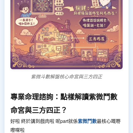
紫微斗數解盤核心命宮與三方四正
專業命理諮詢：點樣解讀紫微鬥數
命宮與三方四正？
好啦 終於講到戲肉啦 呢part就係
紫微鬥數
最核心嘅嘢
嚟㗎啦