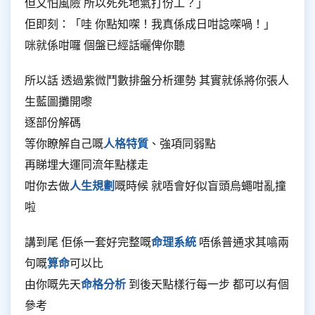
但又怕風險 所以死死地氣打份工？」
佢即刻：「哇 你點知㗎！我真係成日咁諗㗎喎！」
咪就係咁囉 個盤已經話曬俾你聽
所以話 透過紫微鬥數排盤分析運勢 其實就係將你張人
生藍圖攤開嚟
逐部份解碼
等你瞭解自己嘅
人格特質
、強項同弱點
再睇埋大運同流年點樣走
咁你去做
人生規劃
嘅時候 就唔會好似盲頭烏蠅咁亂撞
啦
講到尾 佢係一套好完整嘅
命理系統
唔係普通求其噏兩
句嘅
算命
可以比
由你嘅先天
命格分析
到後天點樣行每一步 都可以有個
參考