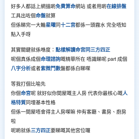
好多人都話上網搵啲
免費算命
網站 或者用啲
在線排盤
工具出咗個
命盤
就算
但係睇完一大輪
星曜
同
十二宮
都係一頭霧水 完全唔知
點入手呀
其實關鍵就係喺度：
點樣解讀命宮同三方四正
呢個真係成個
命理諮詢
嘅精華所在 唔識睇呢 part 成個
八字分析
或者
紫微鬥數
盤都係白睇㗎
等我打個比喻先
你個
命宮
呢 就好似你間屋嘅主人房 代表你最核心嘅
人
格特質
同埋基本性格
但係一間屋唔會得主人房㗎嘛 仲有客廳、書房、廚房
啦
呢啲就係
三方四正
要睇嘅其他宮位囉