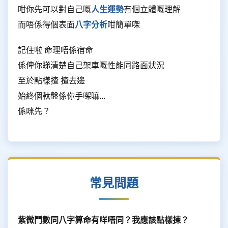
咁你先可以對自己嘅
人生運勢
有個立體嘅理解
而唔係得個表面
八字分析
咁簡單㗎
記住啦 命理唔係宿命
係俾你睇清楚自己架車嘅性能同路面狀況
至於點樣揸 揸去邊
始終個軚盤係你手㗎嘛...
係咪先？
常見問題
紫微鬥數同八字算命有咩唔同？我應該點樣揀？