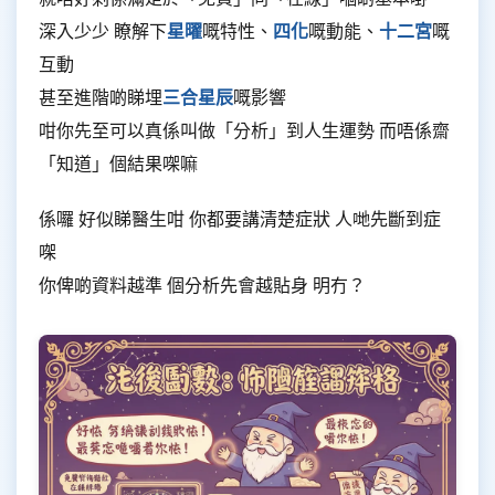
深入少少 瞭解下
星曜
嘅特性、
四化
嘅動能、
十二宮
嘅
互動
甚至進階啲睇埋
三合星辰
嘅影響
咁你先至可以真係叫做「分析」到人生運勢 而唔係齋
「知道」個結果㗎嘛
係囉 好似睇醫生咁 你都要講清楚症狀 人哋先斷到症
㗎
你俾啲資料越準 個分析先會越貼身 明冇？