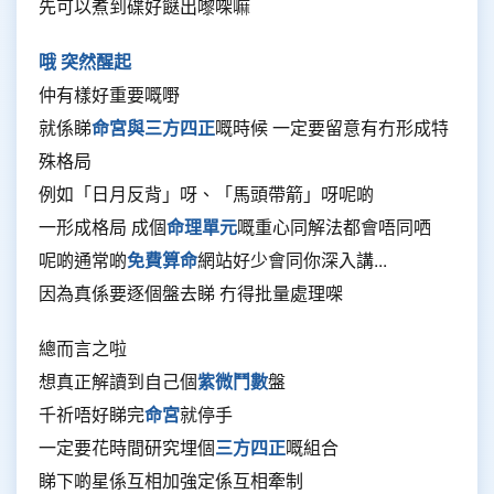
先可以煮到碟好餸出嚟㗎嘛
哦 突然醒起
仲有樣好重要嘅嘢
就係睇
命宮與三方四正
嘅時候 一定要留意有冇形成特
殊格局
例如「日月反背」呀、「馬頭帶箭」呀呢啲
一形成格局 成個
命理單元
嘅重心同解法都會唔同哂
呢啲通常啲
免費算命
網站好少會同你深入講...
因為真係要逐個盤去睇 冇得批量處理㗎
總而言之啦
想真正解讀到自己個
紫微鬥數
盤
千祈唔好睇完
命宮
就停手
一定要花時間研究埋個
三方四正
嘅組合
睇下啲星係互相加強定係互相牽制