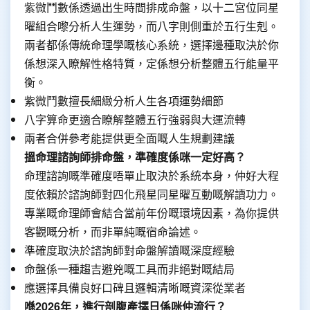
紫微鬥數係透過出生時間排成命盤，以十二宮位同星
曜組合嚟分析人生運勢，而八字則側重於五行生剋。
兩者都係傳統命理學嘅核心系統，選擇邊種取決於你
係想深入瞭解性格特質，定係想分析整體五行能量平
衡。
紫微鬥數擅長細緻分析人生各項運勢細節
八字算命更適合瞭解整體五行強弱與大運流轉
兩者合併參考能提供更全面嘅人生規劃建議
搵命理諮詢師排命盤，準確度係咪一定好高？
命理諮詢嘅準確度唔單止取決於系統本身，仲好大程
度依賴於諮詢師對四化飛星同星曜互動嘅解讀功力。
專業嘅命理師會結合當前年份嘅環境因素，為你提供
客觀嘅分析，而非單純嘅宿命論述。
準確度取決於諮詢師對命盤解讀嘅深度經驗
命盤係一種趨吉避兇嘅工具而非絕對嘅結局
應選擇具備良好口碑且邏輯清晰嘅資深從業者
喺2026年，進行剖腹產擇日係咪仲流行？