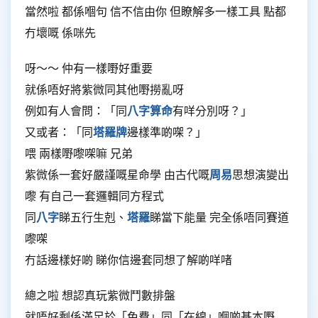
當然啦 都係嗰句 信不信由你 但瞭解多一樣工具 點都
冇壞嘅 係咪先
呀～～ 仲有一樣嘢好重要
就係唔好將紫微同其他嘢撈亂呀
例如有人會問：「同
八字算命
有咩分別呀？」
又或者：「同
塔羅牌
邊樣準啲㗎？」
喂 兩樣嘢嚟㗎嘛 兄弟
紫微係一套好嚴謹嘅星命學 由古代嘅
周易
思想演變出
嚟 有自己一套邏輯同方程式
同
八字
睇五行生剋、
塔羅
睇當下能量 完全係唔同賽道
嚟㗎
冇話邊樣好啲 睇你信邊套同想了解啲咩啫
總之啦 想認真玩紫微鬥數排盤
就唔好剩係滿足於「免費」同「在線」嗰啲基本嘢