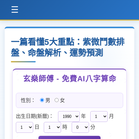
☰
一篇看懂5大重點：紫微鬥數排
盤、命盤解析、運勢預測
玄燊師傅 - 免費AI八字算命
性別：
男
女
出生日期(新曆)：
年
月
日
時
分