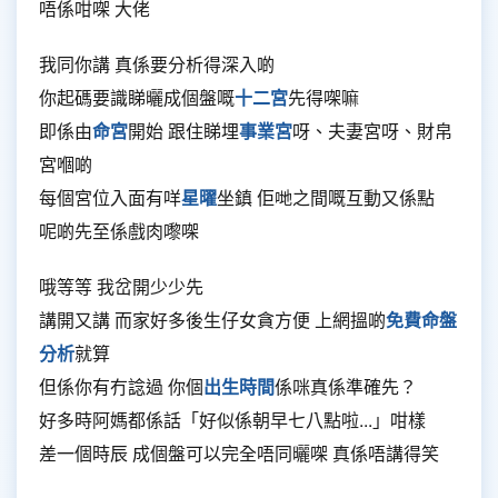
唔係咁㗎 大佬
我同你講 真係要分析得深入啲
你起碼要識睇曬成個盤嘅
十二宮
先得㗎嘛
即係由
命宮
開始 跟住睇埋
事業宮
呀、夫妻宮呀、財帛
宮嗰啲
每個宮位入面有咩
星曜
坐鎮 佢哋之間嘅互動又係點
呢啲先至係戲肉嚟㗎
哦等等 我岔開少少先
講開又講 而家好多後生仔女貪方便 上網搵啲
免費命盤
分析
就算
但係你有冇諗過 你個
出生時間
係咪真係準確先？
好多時阿媽都係話「好似係朝早七八點啦...」咁樣
差一個時辰 成個盤可以完全唔同曬㗎 真係唔講得笑