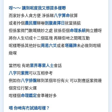
呀～～ 講到呢度我又想提多樣嘢
而家好多人貪方便 淨係睇
八字算命
就算
或者拎個
農民曆
睇嚇
剖腹產擇日
就當搞掂
但係紫微鬥數嘅精妙之處 就係佢個
命理系統
夠立體呀
將你人生切成十二個區塊 再睇佢哋之間嘅互動
呢樣嘢係其他好似
周易六爻
或者
塔羅牌
未必做到咁細
緻㗎
當然啦 有啲
業界專業人士
會話
八字
同
紫微
可以互相參考
例如你
八字排盤
睇到某個年份有火 可以對應返紫微邊
個宮位行緊火運
咁樣個
命理鑑定
會準確好多
喂 你哋有冇試過咁樣？