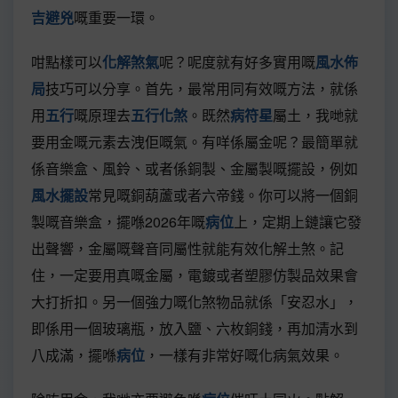
吉避兇
嘅重要一環。
咁點樣可以
化解煞氣
呢？呢度就有好多實用嘅
風水佈
局
技巧可以分享。首先，最常用同有效嘅方法，就係
用
五行
嘅原理去
五行化煞
。既然
病符星
屬土，我哋就
要用金嘅元素去洩佢嘅氣。有咩係屬金呢？最簡單就
係音樂盒、風鈴、或者係銅製、金屬製嘅擺設，例如
風水擺設
常見嘅銅葫蘆或者六帝錢。你可以將一個銅
製嘅音樂盒，擺喺2026年嘅
病位
上，定期上鏈讓它發
出聲響，金屬嘅聲音同屬性就能有效化解土煞。記
住，一定要用真嘅金屬，電鍍或者塑膠仿製品效果會
大打折扣。另一個強力嘅化煞物品就係「安忍水」，
即係用一個玻璃瓶，放入鹽、六枚銅錢，再加清水到
八成滿，擺喺
病位
，一樣有非常好嘅化病氣效果。