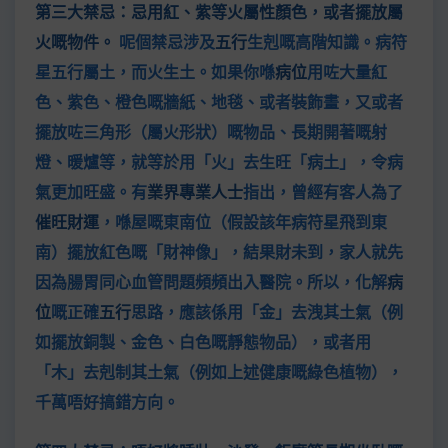
第三大禁忌：忌用紅、紫等火屬性顏色，或者擺放屬
火嘅物件。
呢個禁忌涉及
五行
生剋嘅高階知識。病符
星五行屬土，而火生土。如果你喺
病位
用咗大量紅
色、紫色、橙色嘅牆紙、地毯、或者裝飾畫，又或者
擺放咗三角形（屬火形狀）嘅物品、長期開著嘅射
燈、暖爐等，就等於用「火」去生旺「病土」，令病
氣更加旺盛。有
業界專業人士
指出，曾經有客人為了
催旺財運
，喺屋嘅東南位（假設該年病符星飛到東
南）擺放紅色嘅「財神像」，結果財未到，家人就先
因為腸胃同心血管問題頻頻出入醫院。所以，化解
病
位
嘅正確
五行
思路，應該係用「金」去洩其土氣（例
如擺放銅製、金色、白色嘅靜態物品），或者用
「木」去剋制其土氣（例如上述健康嘅綠色植物），
千萬唔好搞錯方向。