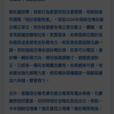
除咗擺放嘢，有啲行為都要特別注意避開，呢啲就係
所謂嘅「唔好啟動煞氣」。假設2026年個病位喺你屋
企嘅正東位，咁你就要避免喺正東位動土、鑽牆、或
者長期擺放雜物垃圾。更重要係，如果個病位剛好係
你睡房或者經常坐臥嘅地方，咁就真係要諗辦法調一
調。例如個病位喺你張牀嘅牀頭，如果可以嘅話，最
好轉一轉牀頭方向，哪怕係微調幾寸，避開直接對
正，已經係一種有效嘅
趨吉避兇
。如果避無可避，咁
就要加強化解嘅力度，例如喺牀頭櫃擺放一個銅葫蘆
加六帝錢，雙管齊下。
另外，要識得全盤考慮你屋企嘅
流年風水佈局
。
化解
病符
固然重要，但同時唔好忽略咗其他吉位。例如，
今年個
財位
喺邊？個
文昌位
又喺邊？最好嘅策略係，