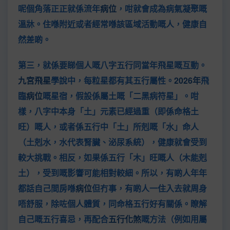
呢個角落正正就係流年
病位
，咁就會成為病氣凝聚嘅
溫牀。住喺附近或者經常喺該區域活動嘅人，健康自
然差啲。
第三，就係要睇個人嘅八字五行同當年飛星嘅互動。
九宮飛星
學說中，每粒星都有其五行屬性。
2026年
飛
臨
病位
嘅星宿，假設係屬土嘅「二黑病符星」。咁
樣，八字中本身「土」元素已經過重（即係命格土
旺）嘅人，或者係五行中「土」所剋嘅「水」命人
（土剋水，水代表腎臟、泌尿系統），健康就會受到
較大挑戰。相反，如果係五行「木」旺嘅人（木能剋
土），受到嘅影響可能相對較細。所以，有啲人年年
都話自己間房喺
病位
但冇事，有啲人一住入去就周身
唔舒服，除咗個人體質，同命格五行好有關係。瞭解
自己嘅五行喜忌，再配合
五行化煞
嘅方法（例如用屬