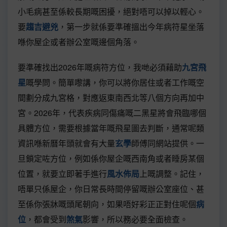
小毛病甚至係較長期嘅困擾，絕對唔可以掉以輕心。
要
趨吉避兇
，第一步就係要準確搵出今年病符星坐落
喺你屋企或者辦公室嘅邊個角落。
要準確找出2026年嘅病符方位，我哋必須藉助
九宮飛
星
嘅學問。簡單嚟講，你可以將你居住或者工作嘅空
間劃分成九宮格，對應返東南西北等八個方向再加中
宮。2026年，代表疾病同傷痛嘅二黑星將會飛臨哪個
具體方位，需要根據當年嘅飛星圖去判斷，通常呢類
資訊喺新曆年頭就會有大量
玄學
師傅同網站提供。一
旦鎖定咗方位，例如係你屋企嘅西南角或者睡房某個
位置，就要立即著手進行
風水佈局
上嘅調整。記住，
唔單只係屋企，你日常長時間停留嘅辦公室座位、甚
至係你張牀嘅頭尾朝向，如果唔好彩正正對住呢個
病
位
，都會受到
煞氣
影響，所以務必要全面檢查。