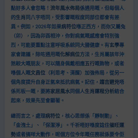
點好多人會忽略！
流年風水佈局
係通用嘅，但每個人
的
生肖
同八字唔同，受影響嘅程度同部位都會有差
異。例如，2026年如果
病符位
喺正西方，而你又屬兔
（卯），因為卯酉相沖，你對病氣嘅感應會特別強
烈，可能要重點注意呼吸系統同大腸健康。有
玄學
專
家會建議，除咗通用嘅
化解病位
方法，生肖屬該年沖
煞較大嘅朋友，可以隨身佩戴相應
五行
嘅飾物，或者
喺個人嘅
文昌位
（利思考、清醒）加強佈局，從另一
個角度提升自身正氣來抵抗病氣。記住，
趨吉避兇
唔
係死板一嘅，要將
家居風水
同個人
生肖運程分析
結合
起來，效果先至會顯著。
總而言之，處理
病符位
，核心思想係「靜制動」、
「金洩土」、「保潔淨」。千祈唔好喺度諗住
催旺運
勢
或者搞咩大動作，呢個方位今年嘅任務就係要令佢