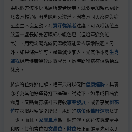
果呢個方位本身係廁所或者廚房，就要更加留意廁所
嘅去水暢通同廚房嘅明火潔淨，因為水同火都會與病
星產生不良互動。有
資深從業者
建議，可以喺該位置
放置一盞長期亮著嘅細小暖色燈（但燈罩避免紅
色），用穩定嘅光線同溫暖嘅能量去驅散陰霾。另
外，如果條件許可，盡量減少家人，尤其係本身
生肖
運程
顯示健康運較弱嘅成員，長時間喺病符位活動或
休息。
將病符位好好化解，唔單只可以保障
健康運勢
，其實
亦係為其他好運勢打下基礎。試諗下，如果成日病痛
纏身，又點會有精神去搏殺
事業發展
、或者享受
桃花
位
帶來嘅甜蜜呢？所以，處理好
病位
係
催旺運勢
嘅第
一步。而且，
家居風水
係一個整體，病符位嘅能量平
和咗，其他吉位如
文昌位
、
財位
嘅正面能量先可以更