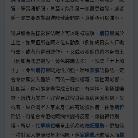
冒、腸胃唔舒服，甚至可能引發一啲舊患復發，或者
係一啲需要長期跟進嘅健康問題，真係唔可以睇小。
噉具體會點樣影響法呢？可以咁樣理解，
病符星
屬於
土性，如果佢所在嘅方位有動象（例如成日有人行嚟
行去、或者有電器運作），又或者嗰個位置本身屬土
（例如有陶瓷擺設、黃色裝飾太多），就會「土上加
土」，令到
病符星
嘅兇性加強。呢種
煞氣
唔係話一定
會令你即刻入醫院，而係一種持續嘅、隱性嘅影響。
比如話，你可能會覺得成日好攰、冇精神、瞓極都唔
夠，抵抗力變差，好容易就俾身邊嘅病菌感染到。又
或者，屋企嘅老人家本身已經有啲慢性病，住喺
病位
附近，可能會令佢哋嘅病情變得反覆，康復得特別
慢。所以，
化解病位
唔單止係為咗
催旺運勢
，更加係
一種對家人健康嘅基本保障，係
家居風水
佈局入面
趨