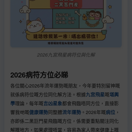
2026九宮飛星病符位與化解
2026病符方位必睇
各位關心2026年流年運勢嘅朋友，今年要特別留神嘅
就係病符位嘅方位同化解方法。根據
九宮飛星
嘅
堪輿
學
理論，每年嘅
吉凶星象
都會飛臨唔同方位，直接影
響我哋嘅
健康運勢
同整體
流年運勢
。2026年嘅
病位
，
亦即係二黑巨門星飛臨嘅方位，係需要重點關注同化
解嘅地方，如果處理唔當，容易為家人帶來健康上嘅