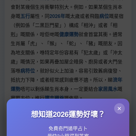
會對某幾個生肖衝擊特別大。例如，如果某個生肖本
身嘅
五行
屬性，同
2026年
嘅太歲或者飛臨
病位
嘅星宿
（例如係「二黑巨門星」）構成「相沖」或者「相
剋」嘅關係，咁佢哋嘅
健康運勢
就會首當其衝。通常
生肖屬「虎」、「猴」、「蛇」、「豬」嘅朋友，因
為地支關係，喺特定年份容易有「犯太歲」或「沖太
歲」嘅情況，如果再疊加屋企睡房、廚房或者大門坐
落喺
病符位
，就好似火上加油，容易引致舊病復發、
抵抗力下降，或者經常感到疲憊不適。所以，睇
流年
運勢
唔可以剩係睇生肖本身，一定要結合
家居風水
嘅
實際方位，進行
趨吉避兇
嘅佈局。
×
想知道2026運勢好壞？
第二類高危人士，就係屋企嘅
風水佈局
本身已經有問
題，再撞正
病位
。點樣為之「本身有問題」？例如：
免費奇門遁甲占卜
大門或睡房正對升降機口、樓梯底或長走廊
：呢啲都
最快3小時得到答案