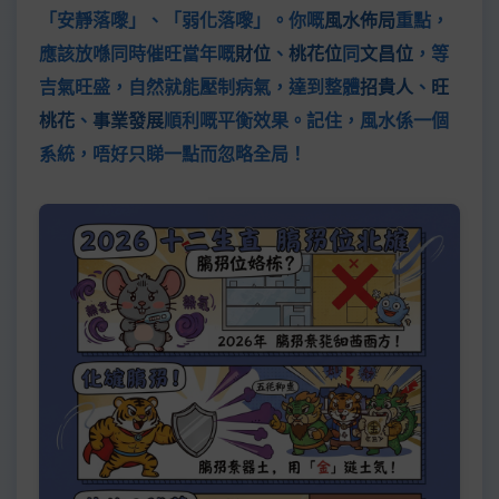
「安靜落嚟」、「弱化落嚟」。你嘅
風水佈局
重點，
應該放喺同時催旺當年嘅
財位
、
桃花位
同
文昌位
，等
吉氣旺盛，自然就能壓制病氣，達到整體
招貴人
、
旺
桃花
、
事業發展
順利嘅平衡效果。記住，風水係一個
系統，唔好只睇一點而忽略全局！