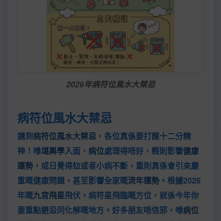
2026年病符位風水大禁忌
病符位風水大禁忌
講到
病符位風水大禁忌
，各位真係要打醒十二分精
神！喺
堪輿學
入面，
病位
處理得唔好，輕則影響
健康
運勢
，成日覺得攰或者小病不斷，重則真係會引來嚴
重嘅健康問題，甚至影響全家嘅
流年運勢
。根據2026
年嘅
九宮飛星
飛伏，病符星飛臨嘅方位，就係今年你
要重點避忌同化解嘅地方。好多朋友唔信邪，喺
病位