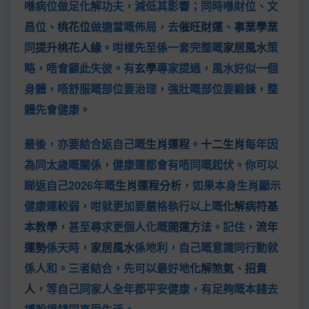
喺病位做足化解功夫，減低其影響；同時喺財位、文
昌位、
桃花位
做適當嘅佈局，去
催旺財運
、
事業學業
同
提升桃花人緣
。咁樣先至係一套完整嘅
家居風水
策
略，唔會顧此失彼。有
玄學
專家提過，風水好似一個
身體，唔舒服嘅部位要治理，強壯嘅部位要鍛鍊，整
體先會健康。
最後，亦要結合返自己嘅
生肖運程
。
十二生肖
每年因
為同太歲嘅關係，健康運都會有唔同嘅起伏。你可以
睇返自己2026年嘅
生肖運程分析
，如果本身生肖顯示
健康運較弱，咁就更加要嚴格執行以上嘅
化解病符基
本教學
，甚至尋求更個人化嘅
開運方法
。記住，
流年
運勢
係天時，
家居風水
係地利，自己嘅意識同行動就
係人和。三者結合，先可以最好地
化解煞氣
、
招貴
人
，等自己同家人全年都平安健康，有足夠嘅本錢去