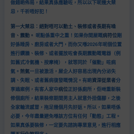
做錯啲佈局，結果真係應驗咗，所以以下呢幾大禁
忌，千祈唔好犯！
第一大禁忌：絕對唔可以動土、裝修或者長期有噪
音、震動。
呢點係重中之重！如果你間屋嘅
病符位
剛
好係睡房、廚房或者大門，而你又喺2026年呢個位置
進行鑽牆、裝修、或者擺放咗會長期震動嘅電器（例
如舊式冷氣機、按摩椅），就等同於「催動」咗病
氣。
煞氣
一旦被激活，屋企人好容易出現內分泌失
調、失眠、或者舊病復發嘅情況。有啲
資深從業者
分
享過案例，有客人家中
病位
正好係廁所，佢哋重新裝
修個廁所，結果裝修期間男主人就意外扭傷腳，之後
全家輪流感冒，拖足幾個月先好返。所以，如果唔係
必要，今年盡量避免喺該方位有任何「動態」工程。
如果真係要裝修，一定要先諮詢專業意見，進行相應
嘅
五行化煞
程序。