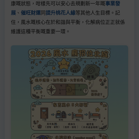
康嘅狀態，咁樣先可以安心去規劃新一年嘅
事業發
展
、
催旺財運
同
提升桃花人緣
等其他人生目標。記
住，風水嘅核心在於和諧與平衡，化解病位正正就係
維護這種平衡嘅重要一環。