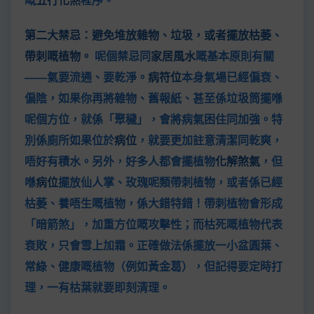
第二大禁忌：避免堆放雜物、垃圾，或者擺放枯萎、
帶刺嘅植物。
呢個禁忌同
家居風水
嘅基本原則有關
——氣要流通、要乾淨。
病符位
本身氣場已經偏衰、
偏陰，如果你再將雜物、舊報紙、甚至係垃圾筒擺喺
呢個方位，就係「聚穢」，會將病氣困住同加強。特
別係廁所如果位於
病位
，就要更加註意清潔同乾爽，
唔好有積水。另外，好多人都會擺植物
化解煞氣
，但
喺
病位
擺放仙人掌、玫瑰呢類帶刺植物，或者係已經
枯萎、養唔生嘅植物，係大錯特錯！帶刺植物會形成
「暗箭煞」，加重方位嘅攻擊性；而枯死嘅植物代表
衰敗，只會雪上加霜。正確做法係擺放一小盆圓葉、
常綠、健康嘅植物（例如黃金葛），但記得要定時打
理，一有枯葉就要即刻清理。