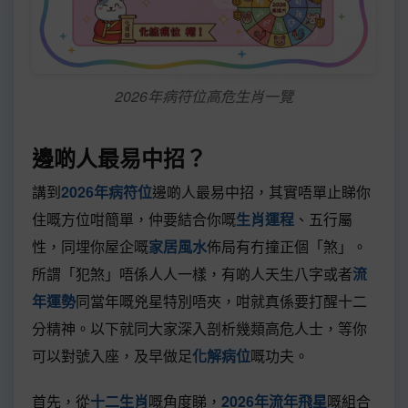
2026年病符位高危生肖一覽
邊啲人最易中招？
講到
2026年病符位
邊啲人最易中招，其實唔單止睇你
住嘅方位咁簡單，仲要結合你嘅
生肖運程
、五行屬
性，同埋你屋企嘅
家居風水
佈局有冇撞正個「煞」。
所謂「犯煞」唔係人人一樣，有啲人天生八字或者
流
年運勢
同當年嘅兇星特別唔夾，咁就真係要打醒十二
分精神。以下就同大家深入剖析幾類高危人士，等你
可以對號入座，及早做足
化解病位
嘅功夫。
首先，從
十二生肖
嘅角度睇，
2026年流年飛星
嘅組合