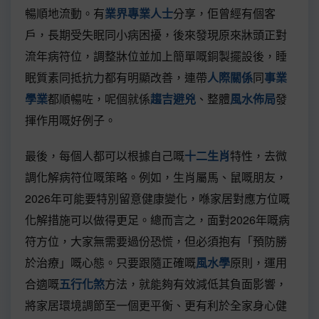
暢順地流動。有
業界專業人士
分享，佢曾經有個客
戶，長期受失眠同小病困擾，後來發現原來牀頭正對
流年病符位，調整牀位並加上簡單嘅銅製擺設後，睡
眠質素同抵抗力都有明顯改善，連帶
人際關係
同
事業
學業
都順暢咗，呢個就係
趨吉避兇
、整體
風水佈局
發
揮作用嘅好例子。
最後，每個人都可以根據自己嘅
十二生肖
特性，去微
調化解病符位嘅策略。例如，生肖屬馬、鼠嘅朋友，
2026年可能要特別留意健康變化，喺家居對應方位嘅
化解措施可以做得更足。總而言之，面對2026年嘅病
符方位，大家無需要過份恐慌，但必須抱有「預防勝
於治療」嘅心態。只要跟隨正確嘅
風水學
原則，運用
合適嘅
五行化煞
方法，就能夠有效減低其負面影響，
將家居環境調節至一個更平衡、更有利於全家身心健