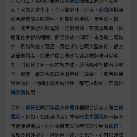
除咗用金，我哋亦要避免喺
病位
催旺土同火。點解
呢？因為火會生土，令土煞更旺。所以，
病位
絕對唔
適合擺放屬火嘅物件，例如紅色地毯、長明燈、蠟
燭，或者係發熱嘅電器，好似暖爐、空氣清新機（長
期開住會發熱嗰種）都唔好放。同時，本身屬土嘅物
件，例如陶瓷工藝品、黃色或啡色嘅大型傢俬，都應
該盡量搬走。如果你屋企嘅沙發或者睡牀唔可以移
動，咁點算？有一個補救方法，就係喺坐墊或者牀單
下，擺放一張灰色或白色嘅地毯（屬金），或者直接
喺牀頭掛一個細小嘅金屬風鈴，都可以起到一定嘅
化
解煞氣
作用。
另外，
病符位
嘅
流年風水佈局
亦要配合返家人嘅
生肖
運程
。例如，如果某位家庭成員嘅
生肖運程
顯示佢今
年健康運偏弱，而佢嘅房間又咁啱位於全屋嘅
病位
，
噉就要格外留意。除咗用上述方法化煞，亦可以建議