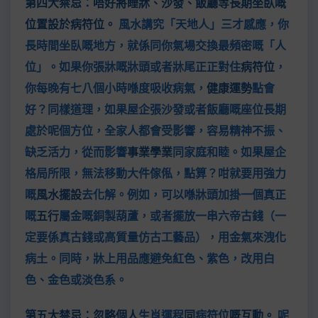
第四大禁忌：唔好將睡牀、沙發、飯廳等長期坐臥嘅
位置設於病符位。
風水講究「天地人」三才感應，你
長時間坐臥嘅地方，就係同你氣場交換最頻密嘅「人
位」。如果你張牀嘅牀頭或者牀尾正正對住
病符位
，
你每晚有七八個小時喺度吸收病氣，
健康運勢
點會
好？同樣道理，如果屋企張沙發或者飯廳嘅座位長期
處於呢個方位，全家人都會受影響，容易精神不振、
缺乏活力，從而影響
事業學業
同家庭和睦。如果屋企
格局所限，無法移動大件傢俬，點算？咁就要用強力
嘅
風水擺設
去化解。例如，可以喺牀頭加掛一個真正
嘅
五行
屬金嘅銅製葫蘆，或者擺放一串六帝古錢（一
定要係真古錢或高質量仿古工藝品），用金氣來洩化
病土。同時，牀上用品應避免紅色、紫色，改用白
色、金色或淡色系。
第五大禁忌：忽略個人
生肖運程
同
病符位
嘅互動。
呢