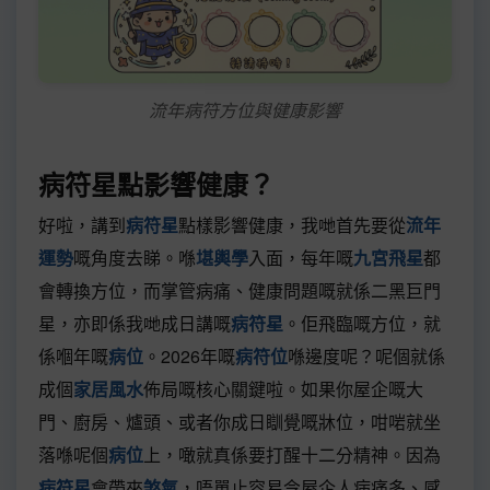
流年病符方位與健康影響
病符星點影響健康？
好啦，講到
病符星
點樣影響健康，我哋首先要從
流年
運勢
嘅角度去睇。喺
堪輿學
入面，每年嘅
九宮飛星
都
會轉換方位，而掌管病痛、健康問題嘅就係二黑巨門
星，亦即係我哋成日講嘅
病符星
。佢飛臨嘅方位，就
係嗰年嘅
病位
。2026年嘅
病符位
喺邊度呢？呢個就係
成個
家居風水
佈局嘅核心關鍵啦。如果你屋企嘅大
門、廚房、爐頭、或者你成日瞓覺嘅牀位，咁啱就坐
落喺呢個
病位
上，噉就真係要打醒十二分精神。因為
病符星
會帶來
煞氣
，唔單止容易令屋企人病痛多、感