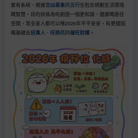
套有系統、根據
吉凶星象
同
五行
生剋去規劃生活環境
嘅智慧，目的就係為咗創造一個更和諧、健康嘅居住
空間，等全家人都可以喺2026年平平安安，有更穩固
嘅基礎去
招貴人
、
旺桃花
同
催旺財運
。