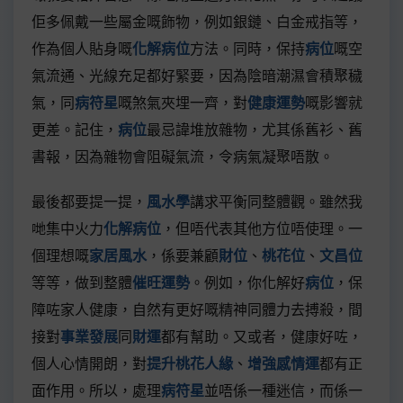
佢多佩戴一些屬金嘅飾物，例如銀鏈、白金戒指等，
作為個人貼身嘅
化解病位
方法。同時，保持
病位
嘅空
氣流通、光線充足都好緊要，因為陰暗潮濕會積聚穢
氣，同
病符星
嘅煞氣夾埋一齊，對
健康運勢
嘅影響就
更差。記住，
病位
最忌諱堆放雜物，尤其係舊衫、舊
書報，因為雜物會阻礙氣流，令病氣凝聚唔散。
最後都要提一提，
風水學
講求平衡同整體觀。雖然我
哋集中火力
化解病位
，但唔代表其他方位唔使理。一
個理想嘅
家居風水
，係要兼顧
財位
、
桃花位
、
文昌位
等等，做到整體
催旺運勢
。例如，你化解好
病位
，保
障咗家人健康，自然有更好嘅精神同體力去搏殺，間
接對
事業發展
同
財運
都有幫助。又或者，健康好咗，
個人心情開朗，對
提升桃花人緣
、
增強感情運
都有正
面作用。所以，處理
病符星
並唔係一種迷信，而係一