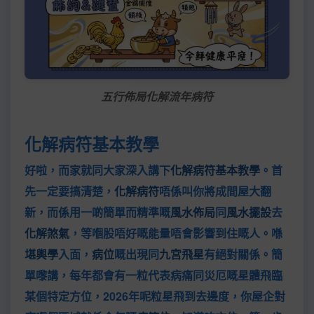
五行佈局化解流年病符
化解病符基本教學
好啦，而家就同大家深入講下
化解病符基本教學
。首
先一定要搞清楚，
化解病符
唔係叫你將成間屋大翻
新，而係用一啲簡單而精準嘅
風水佈局
同
風水擺設
去
化解煞氣
，等嗰股唔好嘅能量唔會影響到住嘅人。喺
堪輿學
入面，
病位
嘅出現同
九宮飛星
有絕對關係。簡
單嚟講，每年都會有一粒代表病痛同災厄嘅星體飛臨
某個特定方位，2026年呢粒星飛到去邊度，你屋企對