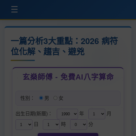
☰
一篇分析3大重點：2026 病符
位化解、趨吉、避兇
玄燊師傅 - 免費AI八字算命
性別：
男
女
出生日期(新曆)：
年
月
日
時
分