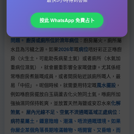
係常見嘅「煞氣」，會形成所謂「槍煞」或「穿堂
煞」，本身就容易影響健康。如果呢道門或房嘅方
按此 WhatsApp 免費占卜
位，正正就係
2026年
計算出嘅
病符位
，咁病氣就會加
倍吸收，屋內人特別容易有頭痛、失眠或者呼吸系統
問題。
廚房或廁所位於流年病位
：廚房屬火，廁所屬
水且為污穢之源。如果
2026年
嘅
病位
唔好彩正正喺廚
房（火生土，可能助長病星土氣）或者廁所（水氣加
重病位濕氣），就會嚴重影響全家嘅健康。尤其係經
常喺廚房煮飯嘅成員，或者間房貼近該廁所嘅人，最
易「中招」。呢個時候，就需要用特定嘅
風水擺設
，
例如喺廚房擺放白玉葫蘆去化火煞同土氣，喺廁所加
強抽濕同保持乾爽，並放置天然海鹽或安忍水來
化解
煞氣
。
屋內光線不足、空氣不流通嘅區域正處病位
：
病符星
屬土，鍾意陰暗、潮濕、唔流通嘅環境。如果
你屋企某個角落長期堆滿雜物、唔開窗、又昏暗，而