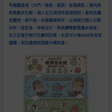
宅關鍵區域（大門、睡房、廚房）坐落
病位
+ 屋內原
有
煞氣
未化解 + 個人五行與流年星宿相剋。要有效
趨
吉避兇
，絕不能一本通書睇到老，必須進行個人化嘅
分析，從
生肖
、命格五行、到具體嘅
家居風水
格局，
全方位著手進行
化解
同防禦，先至可以喺
2026年
安安
穩穩，保住健康呢個最大嘅財富。