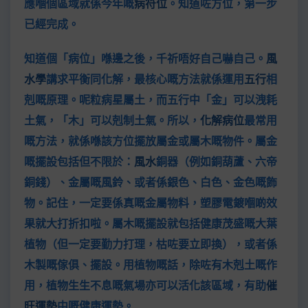
應嗰個區域就係今年嘅
病符位
。知道咗方位，第一步
已經完成。
知道個「病位」喺邊之後，千祈唔好自己嚇自己。
風
水學
講求平衡同化解，最核心嘅方法就係運用
五行
相
剋嘅原理。呢粒病星屬土，而五行中「金」可以洩耗
土氣，「木」可以剋制土氣。所以，
化解病位
最常用
嘅方法，就係喺該方位擺放屬金或屬木嘅物件。屬金
嘅擺設包括但不限於：
風水
銅器（例如銅葫蘆、六帝
銅錢）、金屬嘅風鈴、或者係銀色、白色、金色嘅飾
物。記住，一定要係真嘅金屬物料，塑膠電鍍嗰啲效
果就大打折扣啦。屬木嘅擺設就包括健康茂盛嘅大葉
植物（但一定要勤力打理，枯咗要立即換），或者係
木製嘅傢俱、擺設。用植物嘅話，除咗有木剋土嘅作
用，植物生生不息嘅氣場亦可以活化該區域，有助
催
旺運勢
中嘅健康運勢。