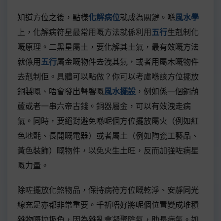
知道方位之後，點樣
化解病位
就成為關鍵。喺
風水學
上，化解病符星最常用嘅方法就係利用
五行
生剋制化
嘅原理。二黑星屬土，要化解其土氣，最有效嘅方法
就係用
五行
屬金嘅物件去洩其氣，或者用屬木嘅物件
去剋制佢。具體可以點做？你可以考慮喺該方位擺放
銅製嘅、唔會發出聲響嘅
風水擺設
，例如係一個銅葫
蘆或者一串六帝古錢。銅器屬金，可以有效洩走病
氣。同時，要絕對避免喺呢個方位擺放屬火（例如紅
色地氈、長開嘅電器）或者屬土（例如陶瓷工藝品、
黃色裝飾）嘅物件，以免火生土旺，反而加強咗病星
嘅力量。
除咗擺放化煞物品，保持病符方位嘅乾淨、安靜同光
線充足亦都非常重要。千祈唔好將呢個位置變成堆積
雜物嘅垃圾角，因為雜亂會凝聚陰氣，助長病氣。如