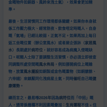
金嘅物件如銅器、風鈴來洩土氣），效果會更加精
準。
最後，生活習慣同工作環境都係關鍵。如果你本身就
係工作壓力極大、經常熬夜、飲食唔定時嘅人，自身
嘅「氣場」已經比較弱，正氣不足。如果再加上每日
返工坐嘅位置（辦公室風水）或者屋企張牀（
家居風
水
）長期處於
病符位
，就好容易成為病魔入侵嘅缺
口。呢類人士除了要調整生活習慣，亦必須立即檢查
同調整所處空間嘅
風水佈局
，例如挪開病位上嘅雜
物，放置
風水擺設
如銅製或金色嘅重物（如銅貔貅、
六帝錢）來鎮壓同化洩病星土氣，同時
催旺
自己嘅
健
康運勢
。
總而言之，最易喺
2026年
因為
病符位
而「中招」嘅
人，通常係幾種不利因素嘅疊加：
生肖運程
不佳 + 住