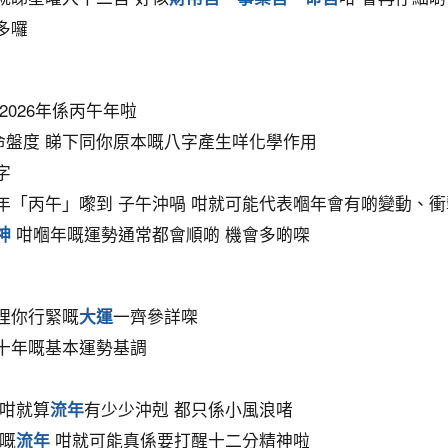
多囉
2026年係丙午年啦
命盤度 睇下同你原本嘅八字產生咩化學作用
字
年「丙午」嚟到 子午沖喎 咁就可能代表嗰年會有啲變動、衝
神
咁嗰年嘅運勢通常都會順啲 機會多啲㗎
埋你行緊嘅
大運
一齊參詳㗎
十年嘅基本運勢基調
 咁就算
流年
有少少沖剋 都只係小風浪啫
差嘅
流年
咁就可能真係要打醒十二分精神啦