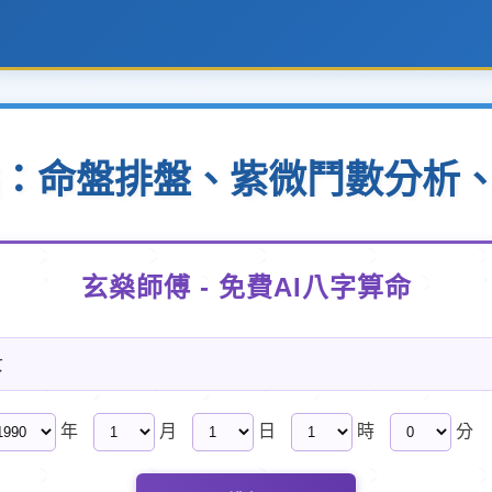
點：命盤排盤、紫微鬥數分析
玄燊師傅 - 免費AI八字算命
女
年
月
日
時
分