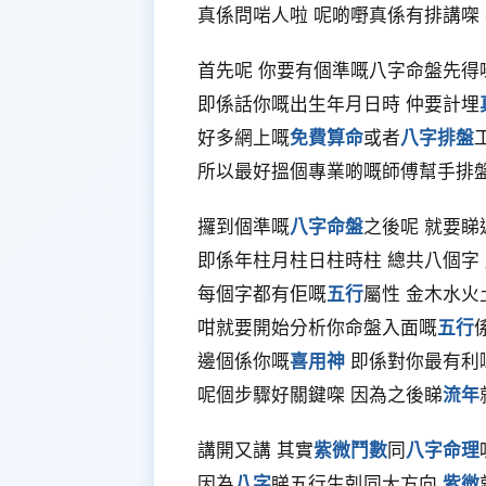
真係問啱人啦 呢啲嘢真係有排講㗎
首先呢 你要有個準嘅八字命盤先得
即係話你嘅出生年月日時 仲要計埋
好多網上嘅
免費算命
或者
八字排盤
所以最好搵個專業啲嘅師傅幫手排盤
攞到個準嘅
八字命盤
之後呢 就要睇
即係年柱月柱日柱時柱 總共八個字
每個字都有佢嘅
五行
屬性 金木水火
咁就要開始分析你命盤入面嘅
五行
邊個係你嘅
喜用神
即係對你最有利
呢個步驟好關鍵㗎 因為之後睇
流年
講開又講 其實
紫微鬥數
同
八字命理
因為
八字
睇五行生剋同大方向
紫微