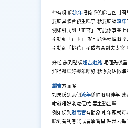
仲有呀 睇
流年
唔係淨係睇吉凶咁簡
要睇具體會發生咩事 就要睇返
流年
例如引動到「正官」 可能係事業上
引動到「正財」 就可能係穩陣嘅收
引動到「桃花」星或者合到夫妻宮 
好啦 講到點樣
趨吉避兇
呢個先係重
知道邊年好邊年唔好 就係為咗做準
趨吉
方面呢
如果睇到某個
流年
係你嘅用神年 或
咁就唔好嘥咗佢啦 要主動出擊
例如睇到
財帛宮
有動象 咁年頭就
睇到有利考試或者學習星 咁就去進