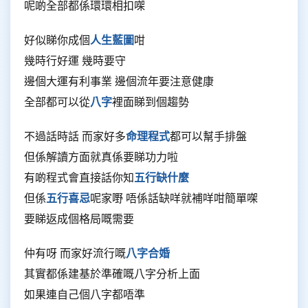
呢啲全部都係環環相扣㗎
好似睇你成個
人生藍圖
咁
幾時行好運 幾時要守
邊個大運有利事業 邊個流年要注意健康
全部都可以從
八字
裡面睇到個趨勢
不過話時話 而家好多
命理程式
都可以幫手排盤
但係解讀方面就真係要睇功力啦
有啲程式會直接話你知
五行缺什麼
但係
五行喜忌
呢家嘢 唔係話缺咩就補咩咁簡單㗎
要睇返成個格局嘅需要
仲有呀 而家好流行嘅
八字合婚
其實都係建基於準確嘅八字分析上面
如果連自己個八字都唔準