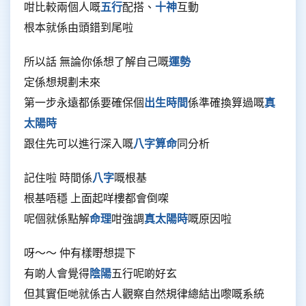
咁比較兩個人嘅
五行
配搭、
十神
互動
根本就係由頭錯到尾啦
所以話 無論你係想了解自己嘅
運勢
定係想規劃未來
第一步永遠都係要確保個
出生時間
係準確換算過嘅
真
太陽時
跟住先可以進行深入嘅
八字算命
同分析
記住啦 時間係
八字
嘅根基
根基唔穩 上面起咩樓都會倒㗎
呢個就係點解
命理
咁強調
真太陽時
嘅原因啦
呀～～ 仲有樣嘢想提下
有啲人會覺得
陰陽
五行呢啲好玄
但其實佢哋就係古人觀察自然規律總結出嚟嘅系統