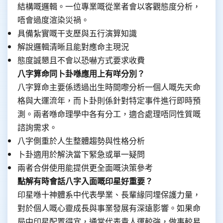
結構嘅邏輯。一位專業嘅從業者會以客觀態度分析，
唔會過度渲染災禍。
具備紮實嘅干支歷與五行演算知識
解說邏輯清晰且能對應命主現況
態度誠懇且不會以恐嚇方式要求收費
八字算命同卜卦喺應用上有咩分別？
八字算命主要係透過出生時間嚟分析一個人嘅先天命
格與大運流年，而卜卦則係針對特定事件進行即時預
測。兩者喺命理學中各有分工，適合處理唔同性質嘅
諮詢需求。
八字側重於人生整體趨勢與性格分析
卜卦適用於解決當下緊急或單一疑問
兩者合併使用能提供更全面嘅決策參考
點解有時會話八字入面嘅印星好重要？
印星喺十神體系中代表學業、長輩緣同埋保護力量，
對於個人嘅心靈成長與事業發展有深遠影響。如果命
局中印星配置得宜，通常代表貴人運較強，做事較易