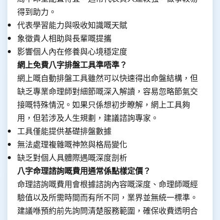
得到助力。
代表學習能力與吸收知識嘅天賦
象徵貴人相助與長輩嘅提攜
影響個人內在修養與心境穩定度
網上免費八字排盤工具準唔準？
網上嘅自動排盤工具雖然可以快速得出命盤結構，但
缺乏專業命理師對細節嘅深入解讀，容易忽略節氣交
接嘅特殊情況。如果只係想初步瞭解，網上工具夠
用，但若涉及人生規劃，建議諮詢專家。
工具僅能提供基礎排盤數據
無法處理複雜嘅神煞與格局變化
缺乏對個人具體際遇嘅深度剖析
八字命理諮詢嘅費用通常係點樣定價？
命理諮詢嘅費用會根據諮詢內容嘅深度、命理師嘅經
驗值以及所需時間而有所不同，業界並無統一標準。
建議喺預約前先詢問清楚服務範圍，確保收費透明合