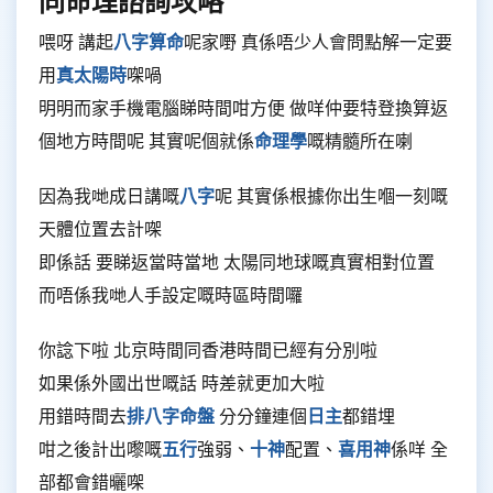
同命理諮詢攻略
喂呀 講起
八字算命
呢家嘢 真係唔少人會問點解一定要
用
真太陽時
㗎喎
明明而家手機電腦睇時間咁方便 做咩仲要特登換算返
個地方時間呢 其實呢個就係
命理學
嘅精髓所在喇
因為我哋成日講嘅
八字
呢 其實係根據你出生嗰一刻嘅
天體位置去計㗎
即係話 要睇返當時當地 太陽同地球嘅真實相對位置
而唔係我哋人手設定嘅時區時間囉
你諗下啦 北京時間同香港時間已經有分別啦
如果係外國出世嘅話 時差就更加大啦
用錯時間去
排八字命盤
分分鐘連個
日主
都錯埋
咁之後計出嚟嘅
五行
強弱、
十神
配置、
喜用神
係咩 全
部都會錯曬㗎