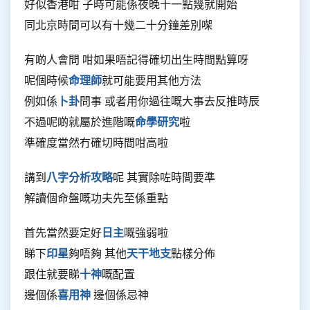
好似香港咁 子時可能係夜晚十一點幾就開始
同北京時間可以有十幾二十分鐘差別㗎
有啲人會問 咁如果唔記得確切出生時間點算呀
呢個時候
命理師
就可能要用其他方法
例如係
卜卦
問事 或者用你過往嘅大事去反推時辰
不過呢啲就屬於進階嘅
命學研究
啦
準確度當然冇確切時間咁高啦
講到
八字分析攻略
呢 其實除咗時間要準
解讀個命盤嘅功夫先至係重點
首先當然要定好
日主
嘅強弱啦
睇下
印星
夠唔夠 其他
天干地支
點樣分佈
跟住就要睇
十神
嘅配置
邊個係
喜用神
邊個係忌神