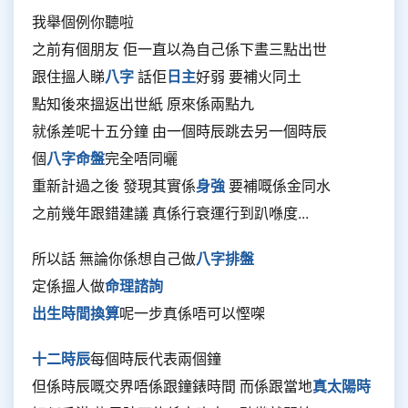
我舉個例你聽啦
之前有個朋友 佢一直以為自己係下晝三點出世
跟住搵人睇
八字
話佢
日主
好弱 要補火同土
點知後來搵返出世紙 原來係兩點九
就係差呢十五分鐘 由一個時辰跳去另一個時辰
個
八字命盤
完全唔同曬
重新計過之後 發現其實係
身強
要補嘅係金同水
之前幾年跟錯建議 真係行衰運行到趴喺度...
所以話 無論你係想自己做
八字排盤
定係搵人做
命理諮詢
出生時間換算
呢一步真係唔可以慳㗎
十二時辰
每個時辰代表兩個鐘
但係時辰嘅交界唔係跟鐘錶時間 而係跟當地
真太陽時