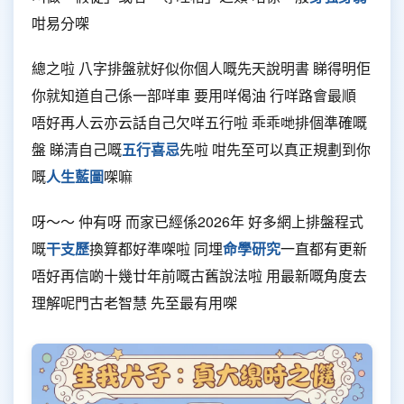
咁易分㗎
總之啦 八字排盤就好似你個人嘅先天說明書 睇得明佢
你就知道自己係一部咩車 要用咩偈油 行咩路會最順
唔好再人云亦云話自己欠咩五行啦 乖乖哋排個準確嘅
盤 睇清自己嘅
五行喜忌
先啦 咁先至可以真正規劃到你
嘅
人生藍圖
㗎嘛
呀～～ 仲有呀 而家已經係2026年 好多網上排盤程式
嘅
干支歷
換算都好準㗎啦 同埋
命學研究
一直都有更新
唔好再信啲十幾廿年前嘅古舊說法啦 用最新嘅角度去
理解呢門古老智慧 先至最有用㗎