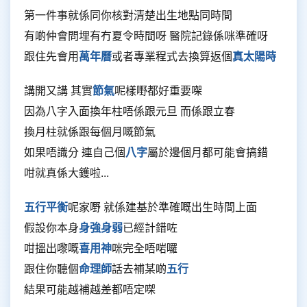
第一件事就係同你核對清楚出生地點同時間
有啲仲會問埋有冇夏令時間呀 醫院記錄係咪準確呀
跟住先會用
萬年曆
或者專業程式去換算返個
真太陽時
講開又講 其實
節氣
呢樣嘢都好重要㗎
因為八字入面換年柱唔係跟元旦 而係跟立春
換月柱就係跟每個月嘅節氣
如果唔識分 連自己個
八字
屬於邊個月都可能會搞錯
咁就真係大鑊啦...
五行平衡
呢家嘢 就係建基於準確嘅出生時間上面
假設你本身
身強身弱
已經計錯咗
咁搵出嚟嘅
喜用神
咪完全唔啱囉
跟住你聽個
命理師
話去補某啲
五行
結果可能越補越差都唔定㗎