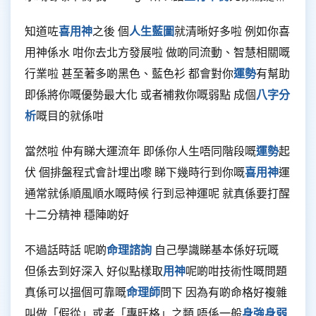
知道咗
喜用神
之後 個
人生藍圖
就清晰好多啦 例如你喜
用神係水 咁你去北方發展啦 做啲同流動、智慧相關嘅
行業啦 甚至著多啲黑色、藍色衫 都會對你
運勢
有幫助
即係將你嘅優勢最大化 或者補救你嘅弱點 成個
八字分
析
嘅目的就係咁
當然啦 仲有睇大運流年 即係你人生唔同階段嘅
運勢
起
伏 個排盤程式會計埋出嚟 睇下幾時行到你嘅
喜用神
運
通常就係順風順水嘅時候 行到忌神運呢 就真係要打醒
十二分精神 穩陣啲好
不過話時話 呢啲
命理諮詢
自己學識睇基本係好玩嘅
但係去到好深入 好似點樣取
用神
呢啲咁技術性嘅問題
真係可以搵個可靠嘅
命理師
問下 因為有啲命格好複雜
叫做「假從」或者「專旺格」之類 唔係一般
身強身弱