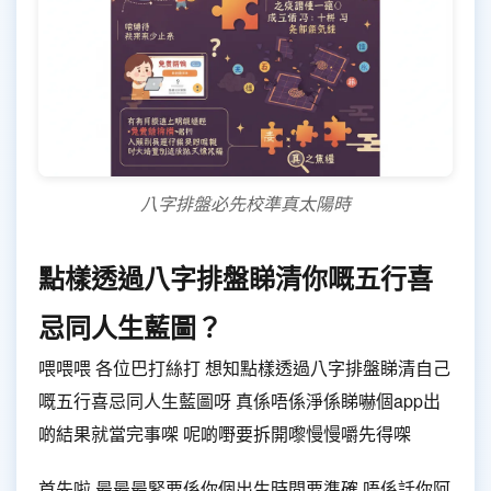
八字排盤必先校準真太陽時
點樣透過八字排盤睇清你嘅五行喜
忌同人生藍圖？
喂喂喂 各位巴打絲打 想知點樣透過八字排盤睇清自己
嘅五行喜忌同人生藍圖呀 真係唔係淨係睇嚇個app出
啲結果就當完事㗎 呢啲嘢要拆開嚟慢慢嚼先得㗎
首先啦 最最最緊要係你個出生時間要準確 唔係話你阿