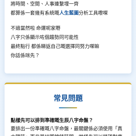
將時間、空間、人事連繫埋一齊
都算係一套幾有系統嘅
人生藍圖
分析工具嚟㗎
不過當然啦 命運呢家嘢
八字只係顯示咗個趨勢同可能性
最終點行 都係睇返自己嘅選擇同努力㗎嘛
你話係咪先？
常見問題
點樣先可以排到準確嘅生辰八字命盤？
要排出一份準確嘅八字命盤，最關鍵係必須使用「真