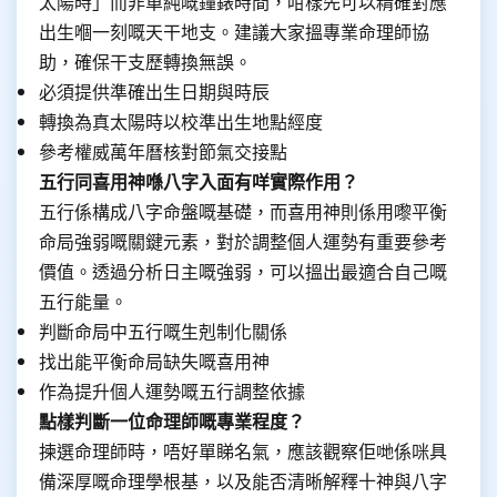
太陽時」而非單純嘅鐘錶時間，咁樣先可以精確對應
出生嗰一刻嘅天干地支。建議大家搵專業命理師協
助，確保干支歷轉換無誤。
必須提供準確出生日期與時辰
轉換為真太陽時以校準出生地點經度
參考權威萬年曆核對節氣交接點
五行同喜用神喺八字入面有咩實際作用？
五行係構成八字命盤嘅基礎，而喜用神則係用嚟平衡
命局強弱嘅關鍵元素，對於調整個人運勢有重要參考
價值。透過分析日主嘅強弱，可以搵出最適合自己嘅
五行能量。
判斷命局中五行嘅生剋制化關係
找出能平衡命局缺失嘅喜用神
作為提升個人運勢嘅五行調整依據
點樣判斷一位命理師嘅專業程度？
揀選命理師時，唔好單睇名氣，應該觀察佢哋係咪具
備深厚嘅命理學根基，以及能否清晰解釋十神與八字