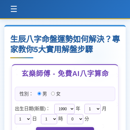
☰
生辰八字命盤運勢如何解決？專
家教你5大實用解盤步驟
玄燊師傅 - 免費AI八字算命
性別：
男
女
出生日期(新曆)：
年
月
日
時
分