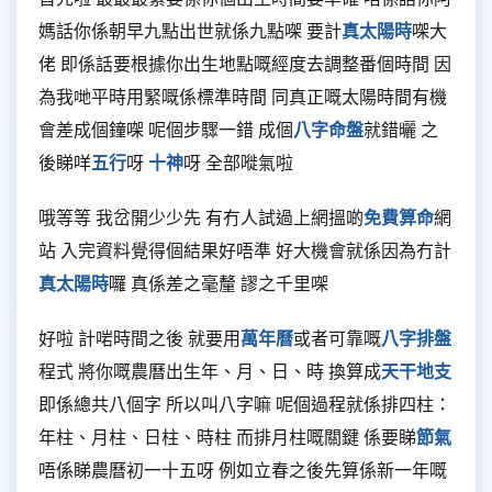
媽話你係朝早九點出世就係九點㗎 要計
真太陽時
㗎大
佬 即係話要根據你出生地點嘅經度去調整番個時間 因
為我哋平時用緊嘅係標準時間 同真正嘅太陽時間有機
會差成個鐘㗎 呢個步驟一錯 成個
八字命盤
就錯曬 之
後睇咩
五行
呀
十神
呀 全部嘥氣啦
哦等等 我岔開少少先 有冇人試過上網搵啲
免費算命
網
站 入完資料覺得個結果好唔準 好大機會就係因為冇計
真太陽時
囉 真係差之毫釐 謬之千里㗎
好啦 計啱時間之後 就要用
萬年曆
或者可靠嘅
八字排盤
程式 將你嘅農曆出生年、月、日、時 換算成
天干地支
即係總共八個字 所以叫八字嘛 呢個過程就係排四柱：
年柱、月柱、日柱、時柱 而排月柱嘅關鍵 係要睇
節氣
唔係睇農曆初一十五呀 例如立春之後先算係新一年嘅