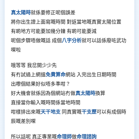
真太陽時
就係要修正呢個誤差
將你出生證上面寫嘅時間 對返當地嘅真實太陽位置
有啲地方可能要加幾分鐘 有啲可能要減
呢個步驟唔做嘅話 成個
八字分析
就可以話係廢咗武功
㗎啦
哦等等 我岔開少少先
有冇試過上網搵
免費算命
網站 入完出生日期時間
出嚟個結果好似唔多準咁？
好大機會就係因為個網站冇做
真太陽時
換算
直接當你輸入嘅時間係當地時間
咁樣排出來嘅
天干地支
同真實嘅
干支歷
可以有成個時
辰嘅差別㗎
所以話呢 真正專業嘅
命理師
做
命理諮詢