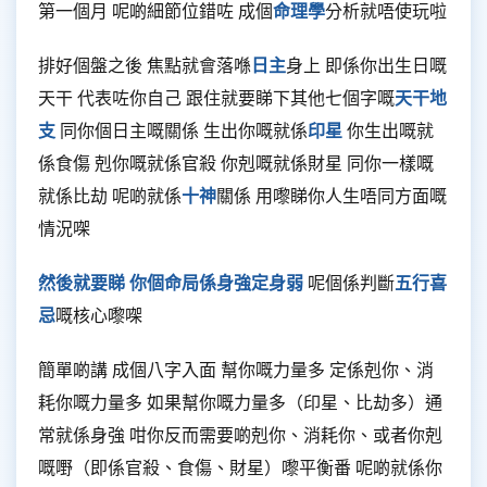
第一個月 呢啲細節位錯咗 成個
命理學
分析就唔使玩啦
排好個盤之後 焦點就會落喺
日主
身上 即係你出生日嘅
天干 代表咗你自己 跟住就要睇下其他七個字嘅
天干地
支
同你個日主嘅關係 生出你嘅就係
印星
你生出嘅就
係食傷 剋你嘅就係官殺 你剋嘅就係財星 同你一樣嘅
就係比劫 呢啲就係
十神
關係 用嚟睇你人生唔同方面嘅
情況㗎
然後就要睇
你個命局係身強定身弱
呢個係判斷
五行喜
忌
嘅核心嚟㗎
簡單啲講 成個八字入面 幫你嘅力量多 定係剋你、消
耗你嘅力量多 如果幫你嘅力量多（印星、比劫多）通
常就係身強 咁你反而需要啲剋你、消耗你、或者你剋
嘅嘢（即係官殺、食傷、財星）嚟平衡番 呢啲就係你