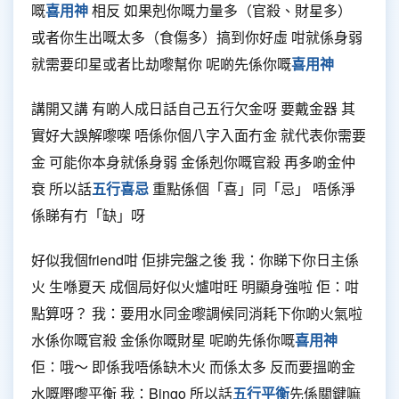
嘅
喜用神
相反 如果剋你嘅力量多（官殺、財星多）
或者你生出嘅太多（食傷多）搞到你好虛 咁就係身弱
就需要印星或者比劫嚟幫你 呢啲先係你嘅
喜用神
講開又講 有啲人成日話自己五行欠金呀 要戴金器 其
實好大誤解嚟㗎 唔係你個八字入面冇金 就代表你需要
金 可能你本身就係身弱 金係剋你嘅官殺 再多啲金仲
衰 所以話
五行喜忌
重點係個「喜」同「忌」 唔係淨
係睇有冇「缺」呀
好似我個friend咁 佢排完盤之後 我：你睇下你日主係
火 生喺夏天 成個局好似火爐咁旺 明顯身強啦 佢：咁
點算呀？ 我：要用水同金嚟調候同消耗下你啲火氣啦
水係你嘅官殺 金係你嘅財星 呢啲先係你嘅
喜用神
佢：哦～ 即係我唔係缺木火 而係太多 反而要搵啲金
水嘅嘢嚟平衡 我：Bingo 所以話
五行平衡
先係關鍵嘛