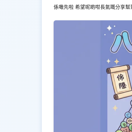
係噉先啦 希望呢啲咁長氣嘅分享幫