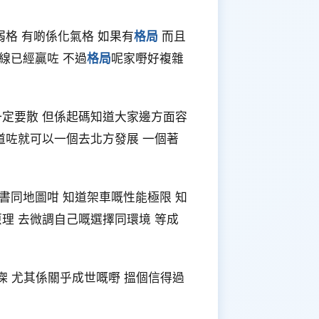
弱格 有啲係化氣格 如果有
格局
而且
線已經贏咗 不過
格局
呢家嘢好複雜
一定要散 但係起碼知道大家邊方面容
道咗就可以一個去北方發展 一個著
書同地圖咁 知道架車嘅性能極限 知
原理 去微調自己嘅選擇同環境 等成
慳㗎 尤其係關乎成世嘅嘢 搵個信得過