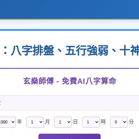
點：八字排盤、五行強弱、十
玄燊師傅 - 免費AI八字算命
女
年
月
日
時
分