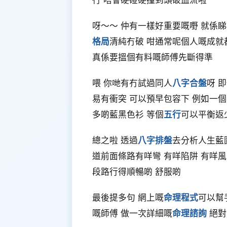
呀～～ 仲有一樣好重要嘅嘢 就係睇
格局
清純冇破 咁通常呢個人嘅成就
真係要搵個有料嘅師傅先斷得準
喂 你哋有冇試過同人
八字合盤
呀 
易有衝突 可以預早包容下 例如一
多啲藍黑色衫 等個
五行
可以平衡返
總之啦 透過
八字排盤
去分析人生藍
道前面條路有咩彎 有咩陷阱 有咩
段路行得順暢啲 舒服啲
最後提多句 網上嘅
命理程式
可以幫
嘅師傅 做一次詳細嘅
命理諮詢
絕對