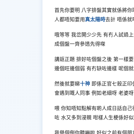
首先你要明 八字排盤其實就係將你
人都唔知要用
真太陽時
去計 唔係就
哦等等 我岔開少少先 有冇人試過
成個盤一齊參透先得㗎
講返正題 排好咗個盤之後 第一樣
邊個旺邊個弱 有冇缺咗邊樣 呢個
然後就要睇
十神
即係正官七殺正印偏
會遇到嘅人同事 例如老細呀 老婆呀
喂 你知唔知點解有啲人成日話自己
咗 水又多到浸親 咁樣人生梗係好
我舉個例你聽嚇啦 好似之前有個朋