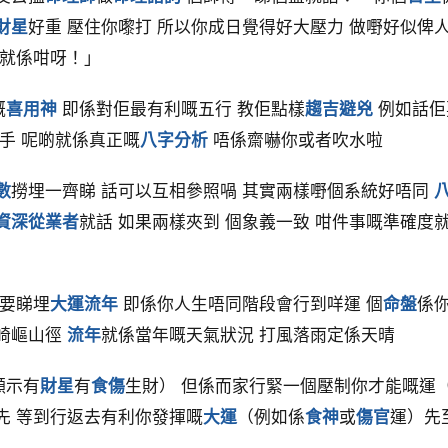
財星
好重 壓住你嚟打 所以你成日覺得好大壓力 做嘢好似俾人針
 就係咁呀！」
嘅
喜用神
即係對佢最有利嘅五行 教佢點樣
趨吉避兇
例如話佢
手 呢啲就係真正嘅
八字分析
唔係齋嚇你或者吹水啦
數
撈埋一齊睇 話可以互相參照喎 其實兩樣嘢個系統好唔同
資深從業者
就話 如果兩樣夾到 個象義一致 咁件事嘅準確度
 要睇埋
大運流年
即係你人生唔同階段會行到咩運 個
命盤
係
係崎嶇山徑
流年
就係當年嘅天氣狀況 打風落雨定係天晴
顯示有
財星
有
食傷
生財） 但係而家行緊一個壓制你才能嘅運
先 等到行返去有利你發揮嘅
大運
（例如係
食神
或
傷官
運）先