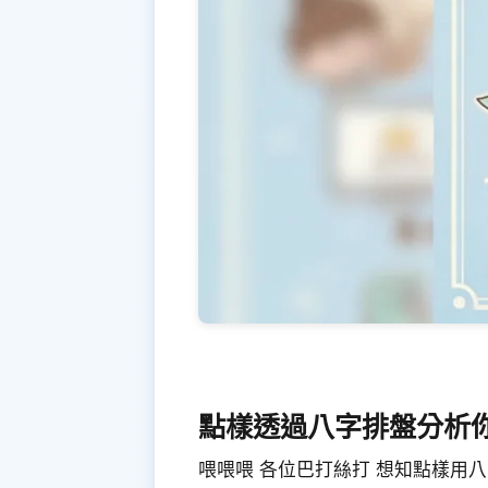
點樣透過八字排盤分析
喂喂喂 各位巴打絲打 想知點樣用