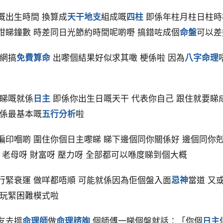
嘅出生時間 換算成
天干地支
組成嘅
四柱
即係年柱月柱日柱時
咁睇鐘數 時差同日光節約時間呢啲嘢 搞錯咗成個
命盤
可以差
上網搞
免費算命
出嚟個結果好似求其噉 梗係啦 因為
八字命理
要睇嘅就係
日主
即係你出生日嘅天干 代表你自己 跟住就要睇
就係最基本嘅
五行分析
啦
印嗰啲 圍住你個日主嚟睇 睇下邊個同你關係好 邊個同你剋
 老母呀 財富呀 壓力呀 全部都可以喺度睇到個大概
行緊衰運 做咩都唔順 可能就係因為佢個盤入面
忌神
當道 又
似玩緊困難模式啦
友去搵
命理師
做
命理諮詢
個師傅一睇個盤就話：「你個
日主