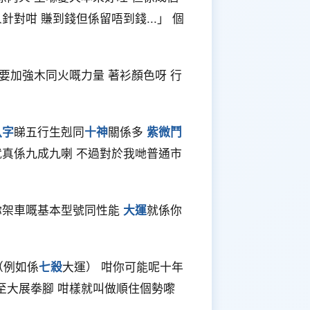
對咁 賺到錢但係留唔到錢...」 個
要加強木同火嘅力量 著衫顏色呀 行
八字
睇五行生剋同
十神
關係多
紫微鬥
就真係九成九喇 不過對於我哋普通市
你架車嘅基本型號同性能
大運
就係你
（例如係
七殺
大運） 咁你可能呢十年
至大展拳腳 咁樣就叫做順住個勢嚟