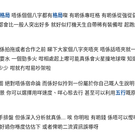
格局
唔係個個八字都有
格局
㗎 有啲係專旺格 有啲係從強從
都會比一般人突出好多 就好似打機天生自帶稀有裝備咁 起跑
即係拍拖或者合作之前 睇下大家個八字夾唔夾 唔係話唔夾就
個要水 一個勁多火 咁相處起上嚟可能真係會火星撞地球㗎 知
少少 咁就冇咁易吵架啦
圖 絕對唔係宿命論 而係好似拎到一份屬於你自己嘅人生說明
風景 你可以選擇用咩速度、咩心態去行 甚至可以利用
五行
嘅
手排盤 但係深入分析就真係... 唉 你明啦 有啲錢 係唔可以
好過你喺度估估下 或者俾啲二流資訊誤導呀