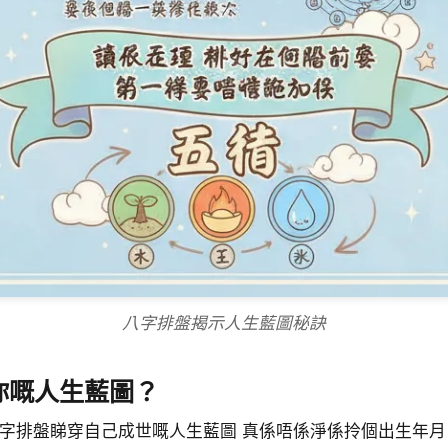
八字排盤揭示人生藍圖秘訣
你嘅人生藍圖？
八字排盤睇穿自己成世嘅人生藍圖 真係唔係淨係拎個出生年