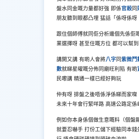
盤水同金嘅力量都好強 即係
官殺
同
朋友聽到眼都凸埋 猛話「係呀係呀
跟住個師傅就同佢分析邊個先係佢
業選擇呀 甚至住嘅方位 都可以幫到
講開又講 有啲人會將
八字
同
紫微鬥
數
就睇星曜嘅分佈同廟旺利陷 有啲
民嚟講 精通一樣已經好夠玩
仲有呀 排盤之後唔係淨係睇而家㗎
未來十年會行緊咩路 高速公路定
例如你本身係個做生意嘅料（個盤
就要忍嚇手 打份工儲下經驗同本錢
行 唔會硬碰硬撞到頭破血流啦