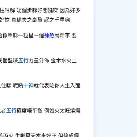
柱咁解 呢個步驟好關鍵㗎 因為好多
好遠 真係失之毫釐 謬之千里㗎
唔係單睇一粒星一個
神煞
就斷事 要
成個盤嘅
五行
力量分佈 金木水火土
住曬 呢啲
十神
就代表咗你人生入面
或者
五行
極度唔平衡 例如火太旺燒燶
係丙火 生喺夏天本來好旺 但係成個